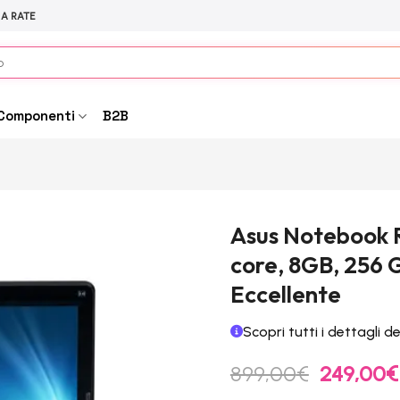
 A RATE
Componenti
B2B
Asus Notebook Ri
core, 8GB, 256 
Eccellente
Scopri tutti i dettagli d
Il
899,00
€
249,00
€
prezzo