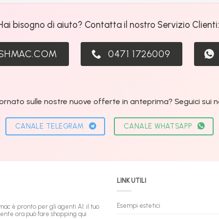
Hai bisogno di aiuto? Contatta il nostro Servizio Clienti
ASHMAC.COM
0471 1726009
ornato sulle nostre nuove offerte in anteprima? Seguici sui nos
CANALE TELEGRAM
CANALE WHATSAPP
LINK UTILI
Esempi estetici
mac è pronto per gli agenti AI: il tuo
tente ora può fare shopping qui