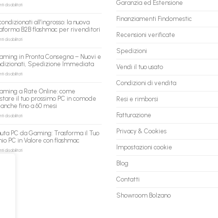
Garanzia ed Estensione
su
 disabilitati
flashmac
è
Finanziamenti Findomestic
condizionati all’ingrosso: la nuova
pronto
aforma B2B flashmac per rivenditori
per
Recensioni verificate
gli
su
 disabilitati
agenti
PC
Spedizioni
AI:
ricondizionati
aming in Pronta Consegna – Nuovi e
il
all’ingrosso:
ndizionati, Spedizione Immediata
tuo
la
Vendi il tuo usato
assistente
nuova
su
 disabilitati
ora
piattaforma
PC
Condizioni di vendita
può
B2B
Gaming
aming a Rate Online: come
fare
flashmac
in
stare il tuo prossimo PC in comode
Resi e rimborsi
shopping
per
Pronta
 anche fino a 60 mesi
qui
rivenditori
Consegna
–
Fatturazione
su
 disabilitati
Nuovi
PC
e
Gaming
Privacy & Cookies
uta PC da Gaming: Trasforma il Tuo
Ricondizionati,
a
io PC in Valore con flashmac
Spedizione
Rate
Impostazioni cookie
Immediata
Online:
su
 disabilitati
come
Permuta
Blog
acquistare
PC
il
da
tuo
Gaming:
Contatti
prossimo
Trasforma
PC
il
Showroom Bolzano
in
Tuo
comode
Vecchio
rate,
PC
anche
in