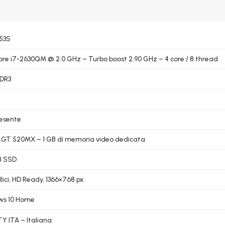
53S
Core i7-2630QM @ 2.0 GHz – Turbo boost 2.90 GHz – 4 core / 8 thread
DDR3
esente
 GT 520MX – 1 GB di memoria video dedicata
B SSD
llici, HD Ready, 1366×768 px
ws 10 Home
 ITA – Italiana