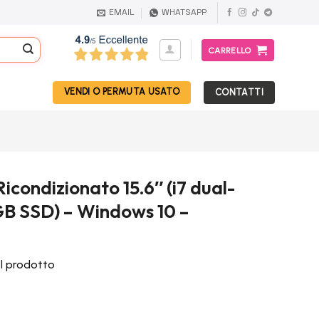
EMAIL
WHATSAPP
CARRELLO
VENDI O PERMUTA USATO
CONTATTI
condizionato 15.6″ (i7 dual-
GB SSD) – Windows 10 –
el prodotto
Il
prezzo