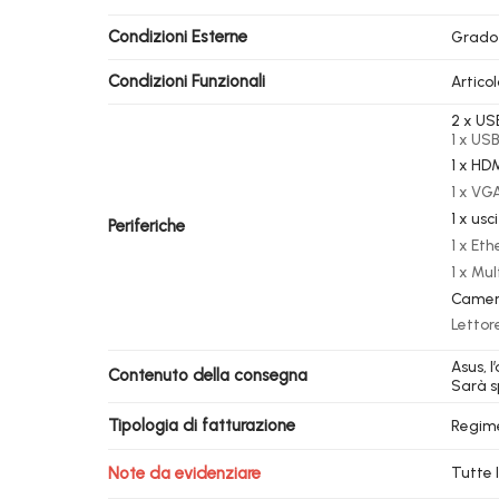
Condizioni Esterne
Grado
Condizioni Funzionali
Artico
2 x US
1 x USB
1 x HD
1 x VG
1 x usc
Periferiche
1 x Eth
1 x Mu
Camer
Lettor
Asus, l
Contenuto della consegna
Sarà s
Tipologia di fatturazione
Regim
Note da evidenziare
Tutte 