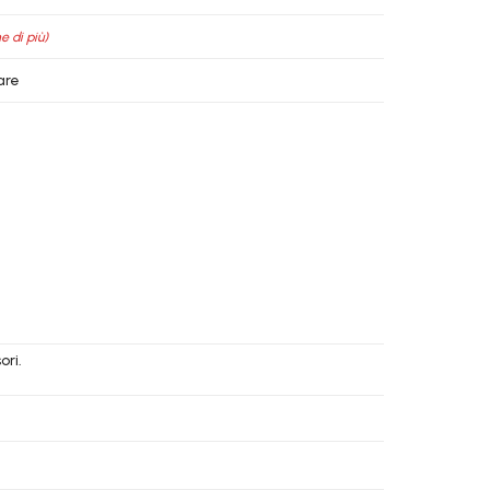
e di più)
are
ori.