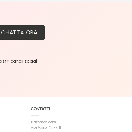
:
CHATTA ORA
tri canali social:
CONTATTI
flashmac.com
Via Marie Curie 11