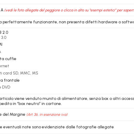
 A
(vedi le foto allegate del peggiore o clicca in alto su “esempi estetici” per sapern
lo perfettamente funzionante, non presenta difetti hardware o softw
B 2.0
 3.0
MI
A
ita cuffie
ernet
lti card SD, MMC, MS
a frontale
e DVD
’articolo viene venduto munito di alimentatore, senza box o altri access
pedito in “box neutro” in cartone.
e del Margine
(Art. 36, in esenzione iva)
le eventuali note sono evidenziate dalle fotografie allegate