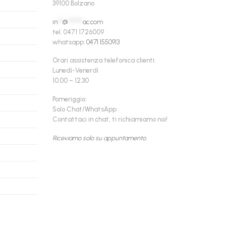
39100 Bolzano
in
**
@
******
ac.com
tel. 0471 1726009
whatsapp:
0471 1550913
Orari assistenza telefonica clienti:
Lunedì-Venerdì
10.00 – 12.30
Pomeriggio:
Solo Chat/WhatsApp
Contattaci in chat, ti richiamiamo noi!
Riceviamo solo su appuntamento.