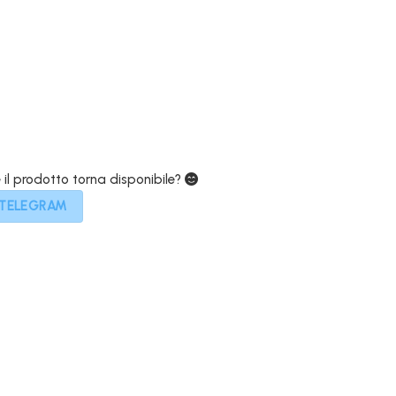
attuale
è:
249,00€.
e il prodotto torna disponibile?
 TELEGRAM