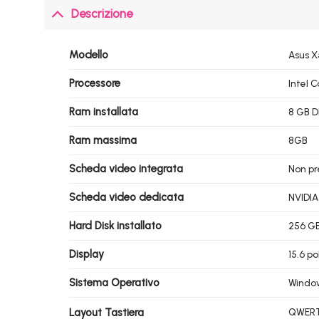
Descrizione
Modello
Asus X
Processore
Intel 
Ram installata
8 GB 
Ram massima
8GB
Scheda video integrata
Non pr
Scheda video dedicata
NVIDIA
Hard Disk installato
256 G
Display
15.6 po
Sistema Operativo
Windo
Layout Tastiera
QWERTY