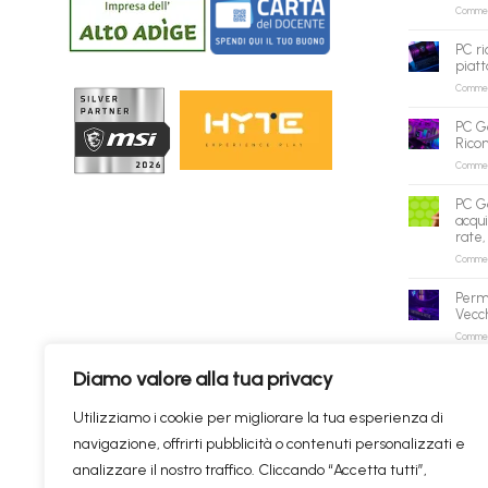
Commenti
PC ri
piatt
Commenti
PC G
Rico
Commenti
PC G
acqui
rate,
Commenti
Perm
Vecch
Commenti
Diamo valore alla tua privacy
✕
Utilizziamo i cookie per migliorare la tua esperienza di
navigazione, offrirti pubblicità o contenuti personalizzati e
Prodotti consigliati
✦
RICERCHE DI TENDENZA
analizzare il nostro traffico. Cliccando “Accetta tutti”,