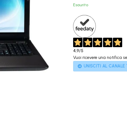
originale
Esaurito
era:
899,00€.
4,9
/5
Vuoi ricevere una notifica s
UNISCITI AL CANALE