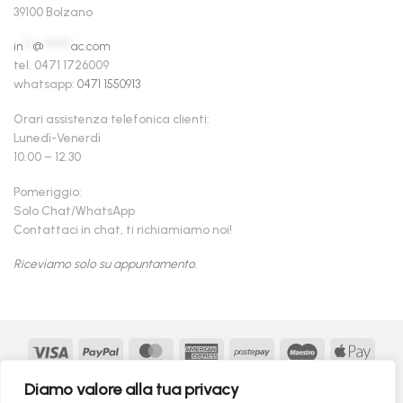
39100 Bolzano
in
**
@
******
ac.com
tel. 0471 1726009
whatsapp:
0471 1550913
Orari assistenza telefonica clienti:
Lunedì-Venerdì
10.00 – 12.30
Pomeriggio:
Solo Chat/WhatsApp
Contattaci in chat, ti richiamiamo noi!
Riceviamo solo su appuntamento.
Visa
PayPal
MasterCard
American
Postepay
Maestro
Appl
Express
Pay
Google
MasterCard
Klarna
Findomestic
Scalapay
seQur
Diamo valore alla tua privacy
Pay
2