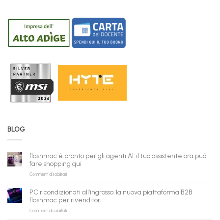
BLOG
flashmac è pronto per gli agenti AI: il tuo assistente ora può
fare shopping qui
su
Commenti disabilitati
flashmac
è
PC ricondizionati all’ingrosso: la nuova piattaforma B2B
pronto
flashmac per rivenditori
per
su
Commenti disabilitati
gli
PC
agenti