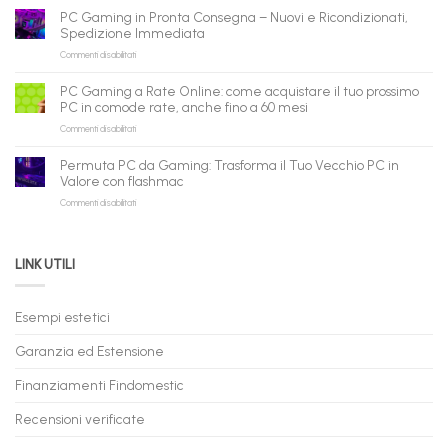
ricondizionati
AI:
PC Gaming in Pronta Consegna – Nuovi e Ricondizionati,
all’ingrosso:
il
Spedizione Immediata
la
tuo
su
Commenti disabilitati
nuova
assistente
PC
piattaforma
ora
Gaming
B2B
può
PC Gaming a Rate Online: come acquistare il tuo prossimo
in
flashmac
fare
PC in comode rate, anche fino a 60 mesi
Pronta
per
shopping
su
Commenti disabilitati
Consegna
rivenditori
qui
PC
–
Gaming
Nuovi
Permuta PC da Gaming: Trasforma il Tuo Vecchio PC in
a
e
Valore con flashmac
Rate
Ricondizionati,
su
Commenti disabilitati
Online:
Spedizione
Permuta
come
Immediata
PC
acquistare
da
il
LINK UTILI
Gaming:
tuo
Trasforma
prossimo
il
PC
Tuo
in
Esempi estetici
Vecchio
comode
PC
rate,
Garanzia ed Estensione
in
anche
Valore
fino
con
Finanziamenti Findomestic
a
flashmac
60
mesi
Recensioni verificate