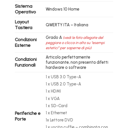
Sistema
Windows 10 Home
Operativo
Layout
QWERTY ITA – Italiana
Tastiera
Grado A
(vedi le foto allegate del
Condizioni
peggiore o clicca in alto su “esempi
Esterne
estetici” per saperne di più)
Articolo perfettamente
Condizioni
funzionante, non presenta difetti
Funzionali
hardware o software
1 x USB 3.0 Type-A
1 x USB 2.0 Type-A
1 x HDMI
1 x VGA
1 x SD-Card
1 x Ethernet
Periferiche e
Porte
1x Lettore DVD
1 x uscita cuffie – combinata con