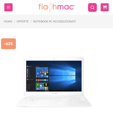
Salta
ai
contenuti
HOME
/
OFFERTE
/
NOTEBOOK PC RICONDIZIONATI
-63%