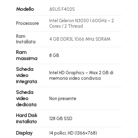
Modello
ASUS F402S
Intel Celeron N3050 1.60GHz – 2
Processore
Cores / 2 Thread
Ram
4 GB DDR3L 1066 MHz SDRAM
Installata
Ram
8 GB
massima
Scheda
Intel HD Graphics – Max 2 GB di
video
memoria video condivisa
integrata
Scheda
video
Non presente
dedicata
Hard Disk
128 GB SSD
installato
Display
14 pollici,
HD (1366×768)