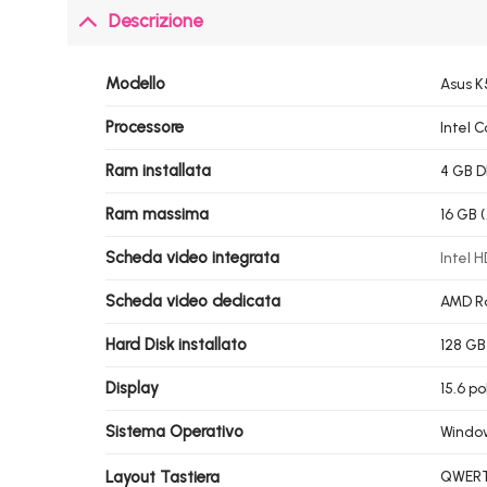
Descrizione
Modello
Asus K
Processore
Intel 
Ram installata
4 GB 
Ram massima
16 GB (
Scheda video integrata
Intel H
Scheda video dedicata
AMD Ra
Hard Disk installato
128 GB
Display
15.6 po
Sistema Operativo
Windo
Layout Tastiera
QWERTY