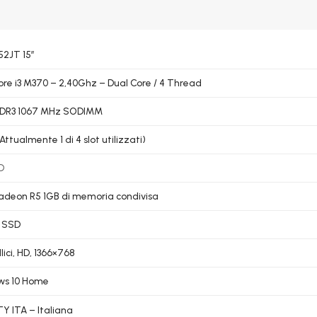
52JT 15″
Core i3 M370 – 2,40Ghz – Dual Core / 4 Thread
DDR3 1067 MHz SODIMM
Attualmente 1 di 4 slot utilizzati)
D
deon R5 1GB di memoria condivisa
 SSD
llici, HD, 1366×768
ws 10 Home
 ITA – Italiana