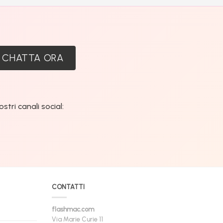
:
CHATTA ORA
tri canali social:
CONTATTI
flashmac.com
Via Marie Curie 11