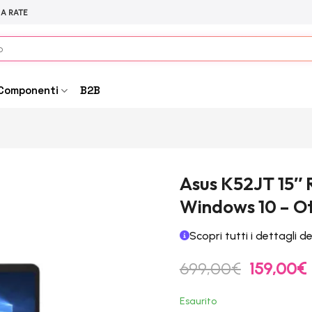
 A RATE
Componenti
B2B
Asus K52JT 15″ R
Windows 10 – O
Scopri tutti i dettagli d
Il
I
699,00
€
159,00
€
prezzo
originale
Esaurito
era:
è