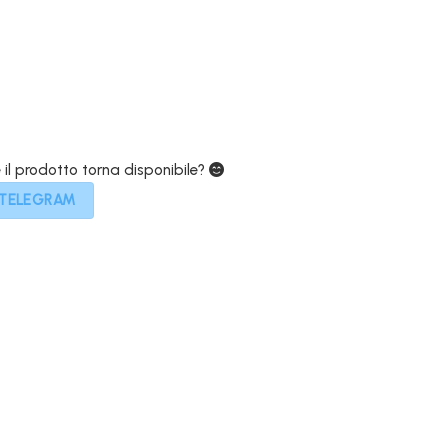
159,00€.
e il prodotto torna disponibile?
 TELEGRAM