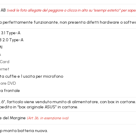
 AB
(vedi le foto allegate del peggiore o clicca in alto su “esempi estetici” per sape
lo perfettamente funzionante, non presenta difetti hardware o softw
 3.1 Type-A
B 2.0 Type-A
MI
A
-Card
ernet
ita cuffie e 1 uscita per microfono
ttore DVD
a frontale
.6″, l’articolo viene venduto munito di alimentatore, con box in cartone
pedito in “box originale ASUS” in cartone.
e del Margine
(Art. 36, in esenzione iva)
top monta batteria nuova.