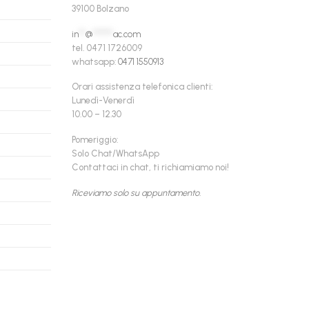
39100 Bolzano
in
**
@
******
ac.com
tel. 0471 1726009
whatsapp:
0471 1550913
Orari assistenza telefonica clienti:
Lunedì-Venerdì
10.00 – 12.30
Pomeriggio:
Solo Chat/WhatsApp
Contattaci in chat, ti richiamiamo noi!
Riceviamo solo su appuntamento.