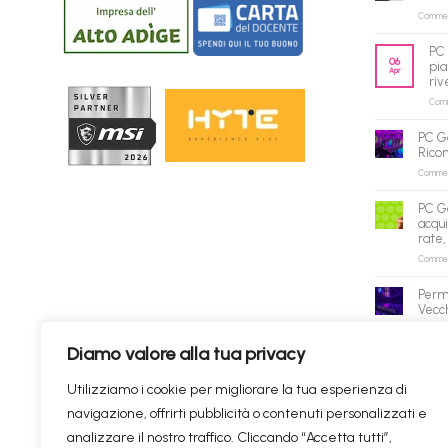
Commenti
PC 
06
pia
Apr
riv
Comme
PC G
Rico
Commenti
PC G
acqui
rate,
Commenti
Perm
Vecch
Commenti
Diamo valore alla tua privacy
✕
Utilizziamo i cookie per migliorare la tua esperienza di
navigazione, offrirti pubblicità o contenuti personalizzati e
Prodotti consigliati
✦
RICERCHE DI TENDENZA
analizzare il nostro traffico. Cliccando “Accetta tutti”,