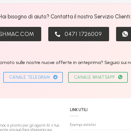
Hai bisogno di aiuto? Contatta il nostro Servizio Clienti
ASHMAC.COM
0471 1726009
ornato sulle nostre nuove offerte in anteprima? Seguici sui nos
CANALE TELEGRAM
CANALE WHATSAPP
LINK UTILI
Esempi estetici
mac è pronto per gli agenti AI: il tuo
tente ora può fare shopping qui