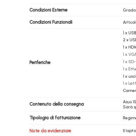
Condizioni Esterne
Grado
Condizioni Funzionali
Artico
1 x USB
2 x US
1 x HD
1 x VG
1 x SD
Periferiche
1 x Eth
1 x usc
1 x Le
Camer
Asus 15
Contenuto della consegna
Sarà s
Tipologia di fatturazione
Regim
Note da evidenziare
Il lap