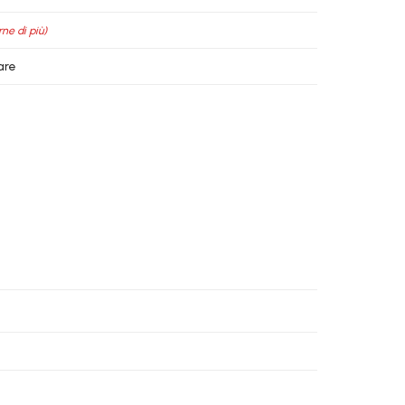
rne di più)
are
.