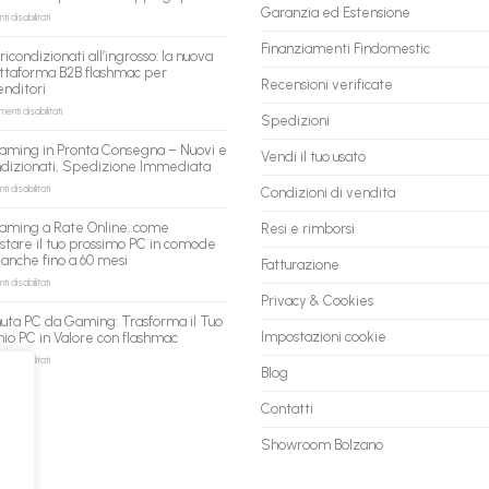
Garanzia ed Estensione
su
 disabilitati
flashmac
è
Finanziamenti Findomestic
ricondizionati all’ingrosso: la nuova
pronto
ttaforma B2B flashmac per
per
Recensioni verificate
enditori
gli
agenti
su
nti disabilitati
Spedizioni
AI:
PC
il
ricondizionati
aming in Pronta Consegna – Nuovi e
tuo
Vendi il tuo usato
all’ingrosso:
ndizionati, Spedizione Immediata
assistente
la
ora
nuova
su
 disabilitati
Condizioni di vendita
può
piattaforma
PC
fare
B2B
Gaming
aming a Rate Online: come
Resi e rimborsi
shopping
flashmac
in
stare il tuo prossimo PC in comode
qui
per
Pronta
 anche fino a 60 mesi
rivenditori
Fatturazione
Consegna
–
su
 disabilitati
Nuovi
PC
Privacy & Cookies
e
Gaming
uta PC da Gaming: Trasforma il Tuo
Ricondizionati,
a
Impostazioni cookie
io PC in Valore con flashmac
Spedizione
Rate
Immediata
Online:
su
 disabilitati
Blog
come
Permuta
acquistare
PC
il
da
Contatti
tuo
Gaming:
prossimo
Trasforma
Showroom Bolzano
PC
il
in
Tuo
comode
Vecchio