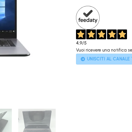
699,00€.
4,9
/5
Vuoi ricevere una notifica s
UNISCITI AL CANALE