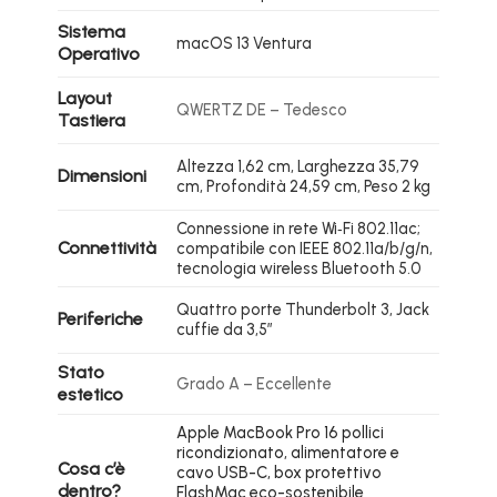
Sistema
macOS 13 Ventura
Operativo
Layout
QWERTZ DE – Tedesco
Tastiera
Altezza 1,62 cm, Larghezza 35,79
Dimensioni
cm, Profondità 24,59 cm, Peso 2 kg
Connessione in rete Wi‑Fi 802.11ac;
Connettività
compatibile con IEEE 802.11a/b/g/n,
tecnologia wireless Bluetooth 5.0
Quattro porte Thunderbolt 3, Jack
Periferiche
cuffie da 3,5″
Stato
Grado A – Eccellente
estetico
Apple MacBook Pro 16 pollici
ricondizionato, alimentatore e
Cosa c’è
cavo USB-C, box protettivo
dentro?
FlashMac eco-sostenibile