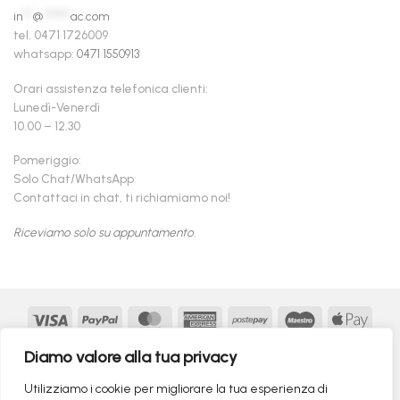
in
**
@
******
ac.com
tel. 0471 1726009
whatsapp:
0471 1550913
Orari assistenza telefonica clienti:
Lunedì-Venerdì
10.00 – 12.30
Pomeriggio:
Solo Chat/WhatsApp
Contattaci in chat, ti richiamiamo noi!
Riceviamo solo su appuntamento.
Visa
PayPal
MasterCard
American
Postepay
Maestro
Appl
Express
Pay
Google
MasterCard
Klarna
Findomestic
Scalapay
seQur
Diamo valore alla tua privacy
Pay
2
Copyright 2026 ©
flashmac®
- MONOFASE SRL - P.IVA:
Utilizziamo i cookie per migliorare la tua esperienza di