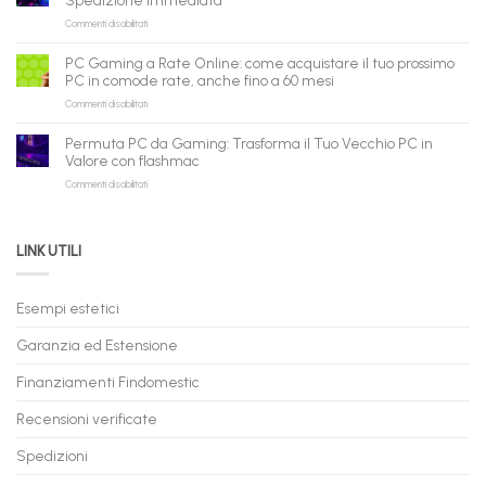
Spedizione Immediata
la
tuo
su
Commenti disabilitati
nuova
assistente
PC
piattaforma
ora
Gaming
B2B
può
PC Gaming a Rate Online: come acquistare il tuo prossimo
in
flashmac
fare
PC in comode rate, anche fino a 60 mesi
Pronta
per
shopping
su
Commenti disabilitati
Consegna
rivenditori
qui
PC
–
Gaming
Nuovi
Permuta PC da Gaming: Trasforma il Tuo Vecchio PC in
a
e
Valore con flashmac
Rate
Ricondizionati,
su
Commenti disabilitati
Online:
Spedizione
Permuta
come
Immediata
PC
acquistare
da
il
LINK UTILI
Gaming:
tuo
Trasforma
prossimo
il
PC
Tuo
in
Esempi estetici
Vecchio
comode
PC
rate,
Garanzia ed Estensione
in
anche
Valore
fino
con
Finanziamenti Findomestic
a
flashmac
60
mesi
Recensioni verificate
Spedizioni