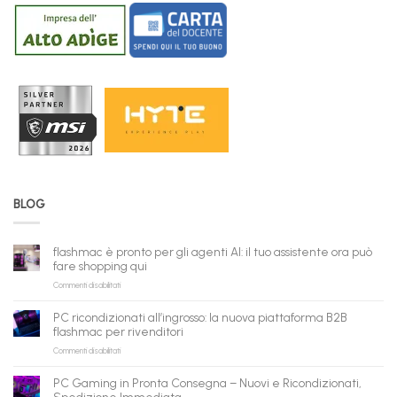
BLOG
flashmac è pronto per gli agenti AI: il tuo assistente ora può
fare shopping qui
su
Commenti disabilitati
flashmac
è
PC ricondizionati all’ingrosso: la nuova piattaforma B2B
pronto
flashmac per rivenditori
per
su
Commenti disabilitati
gli
PC
agenti
ricondizionati
AI:
PC Gaming in Pronta Consegna – Nuovi e Ricondizionati,
all’ingrosso:
il