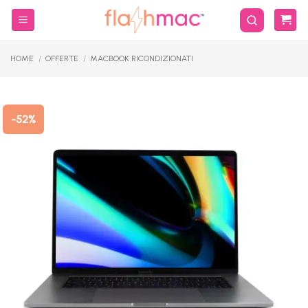
Salta
ai
contenuti
HOME
/
OFFERTE
/
MACBOOK RICONDIZIONATI
-52%