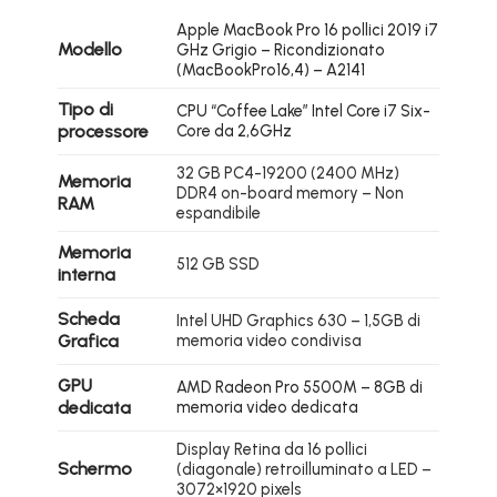
Apple MacBook Pro 16 pollici 2019 i7
Modello
GHz Grigio – Ricondizionato
(MacBookPro16,4) – A2141
Tipo di
CPU “Coffee Lake” Intel Core i7 Six-
processore
Core da 2,6GHz
32 GB PC4-19200 (2400 MHz)
Memoria
DDR4 on-board memory – Non
RAM
espandibile
Memoria
512 GB SSD
interna
Scheda
Intel UHD Graphics 630 – 1,5GB di
Grafica
memoria video condivisa
GPU
AMD Radeon Pro 5500M – 8GB di
dedicata
memoria video dedicata
Display Retina da 16 pollici
Schermo
(diagonale) retroilluminato a LED –
3072×1920 pixels