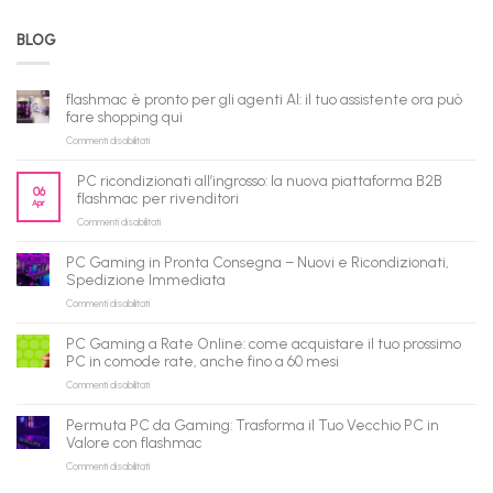
BLOG
flashmac è pronto per gli agenti AI: il tuo assistente ora può
fare shopping qui
su
Commenti disabilitati
flashmac
è
PC ricondizionati all’ingrosso: la nuova piattaforma B2B
pronto
06
flashmac per rivenditori
Apr
per
su
Commenti disabilitati
gli
PC
agenti
ricondizionati
AI:
PC Gaming in Pronta Consegna – Nuovi e Ricondizionati,
all’ingrosso:
il
Spedizione Immediata
la
tuo
su
Commenti disabilitati
nuova
assistente
PC
piattaforma
ora
Gaming
B2B
può
PC Gaming a Rate Online: come acquistare il tuo prossimo
in
flashmac
fare
PC in comode rate, anche fino a 60 mesi
Pronta
per
shopping
su
Commenti disabilitati
Consegna
rivenditori
qui
PC
–
Gaming
Nuovi
Permuta PC da Gaming: Trasforma il Tuo Vecchio PC in
a
e
Valore con flashmac
Rate
Ricondizionati,
su
Commenti disabilitati
Online:
Spedizione
Permuta
come
Immediata