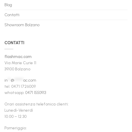
Blog
Contatti
Showroom Bolzano
CONTATTI
flashmac.com
Via Marie Curie 11
39100 Bolzano
in
**
@
******
ac.com
tel. 0471 1726009
whatsapp:
0471 1550913
Orari assistenza telefonica clienti:
Lunedì-Venerdì
10.00 – 12.30
Pomeriggio: