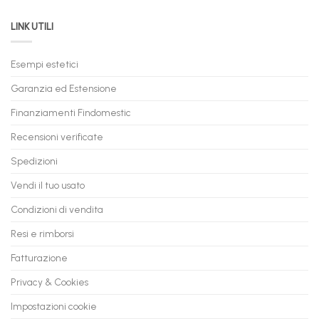
PC
acquistare
da
il
LINK UTILI
Gaming:
tuo
Trasforma
prossimo
il
PC
Tuo
in
Esempi estetici
Vecchio
comode
PC
rate,
Garanzia ed Estensione
in
anche
Valore
fino
con
Finanziamenti Findomestic
a
flashmac
60
mesi
Recensioni verificate
Spedizioni
Vendi il tuo usato
Condizioni di vendita
Resi e rimborsi
Fatturazione
Privacy & Cookies
Impostazioni cookie