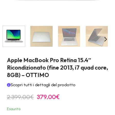
Apple MacBook Pro Retina 15.4″
Ricondizionato (fine 2013, i7 quad core,
8GB) – OTTIMO
Scopri tutti i dettagli del prodotto
Il
Il
2.399,00
€
379,00
€
prezzo
prezzo
originale
attuale
Esaurito
era:
è: