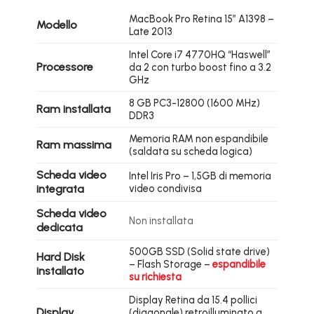
MacBook Pro Retina 15″ A1398 –
Modello
Late 2013
Intel Core i7 4770HQ “Haswell”
Processore
da 2 con turbo boost fino a 3.2
GHz
8 GB PC3-12800 (1600 MHz)
Ram installata
DDR3
Memoria RAM non espandibile
Ram massima
(saldata su scheda logica)
Scheda video
Intel Iris Pro – 1,5GB di memoria
integrata
video condivisa
Scheda video
Non installata
dedicata
500GB SSD (Solid state drive)
Hard Disk
– Flash Storage –
espandibile
installato
su richiesta
Display Retina da 15.4 pollici
Display
(diagonale) retroilluminato a