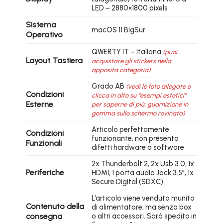
LED – 2880×1800 pixels
Sistema
macOS 11 BigSur
Operativo
QWERTY IT – Italiana
(puoi
Layout Tastiera
acquistare gli stickers nella
apposita categoria)
Grado AB
(vedi le foto allegate o
Condizioni
clicca in alto su “esempi estetici”
Esterne
per saperne di più; guarnizione in
gomma sullo schermo rovinata)
Articolo perfettamente
Condizioni
funzionante, non presenta
Funzionali
difetti hardware o software
2x Thunderbolt 2, 2x Usb 3.0, 1x
Periferiche
HDMI, 1 porta audio Jack 3.5″, 1x
Secure Digital (SDXC)
L’articolo viene venduto munito
Contenuto della
di alimentatore, ma senza box
consegna
o altri accessori. Sarà spedito in