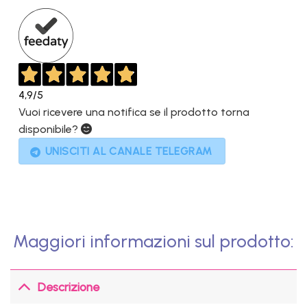
2.399,00€.
379,00€.
4,9
/5
Vuoi ricevere una notifica se il prodotto torna
disponibile?
UNISCITI AL CANALE TELEGRAM
Maggiori informazioni sul prodotto:
Descrizione