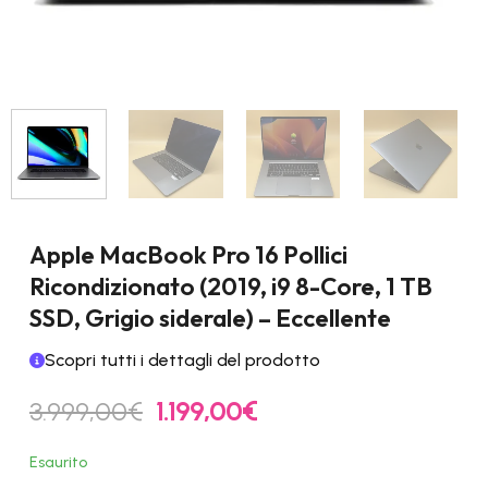
Apple MacBook Pro 16 Pollici
Ricondizionato (2019, i9 8-Core, 1 TB
SSD, Grigio siderale) – Eccellente
Scopri tutti i dettagli del prodotto
Il
Il
3.999,00
€
1.199,00
€
prezzo
prezzo
originale
attuale
Esaurito
era:
è: