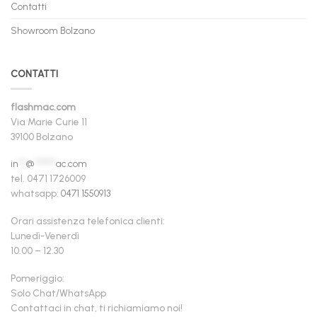
Contatti
Showroom Bolzano
CONTATTI
flashmac.com
Via Marie Curie 11
39100 Bolzano
in
**
@
******
ac.com
tel. 0471 1726009
whatsapp:
0471 1550913
Orari assistenza telefonica clienti:
Lunedì-Venerdì
10.00 – 12.30
Pomeriggio:
Solo Chat/WhatsApp
Contattaci in chat, ti richiamiamo noi!