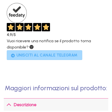
3.999,00€.
1.199,00€.
4,9
/5
Vuoi ricevere una notifica se il prodotto torna
disponibile?
UNISCITI AL CANALE TELEGRAM
Maggiori informazioni sul prodotto:
Descrizione