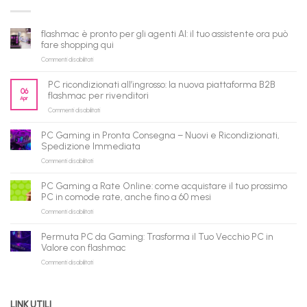
flashmac è pronto per gli agenti AI: il tuo assistente ora può
fare shopping qui
su
Commenti disabilitati
flashmac
è
PC ricondizionati all’ingrosso: la nuova piattaforma B2B
pronto
06
flashmac per rivenditori
Apr
per
su
Commenti disabilitati
gli
PC
agenti
ricondizionati
AI:
PC Gaming in Pronta Consegna – Nuovi e Ricondizionati,
all’ingrosso:
il
Spedizione Immediata
la
tuo
su
Commenti disabilitati
nuova
assistente
PC
piattaforma
ora
Gaming
B2B
può
PC Gaming a Rate Online: come acquistare il tuo prossimo
in
flashmac
fare
PC in comode rate, anche fino a 60 mesi
Pronta
per
shopping
su
Commenti disabilitati
Consegna
rivenditori
qui
PC
–
Gaming
Nuovi
Permuta PC da Gaming: Trasforma il Tuo Vecchio PC in
a
e
Valore con flashmac
Rate
Ricondizionati,
su
Commenti disabilitati
Online:
Spedizione
Permuta
come
Immediata
PC
acquistare
da
il
LINK UTILI
Gaming:
tuo