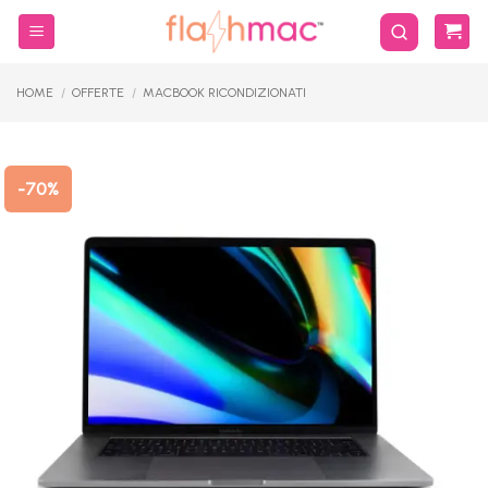
Salta
ai
contenuti
HOME
/
OFFERTE
/
MACBOOK RICONDIZIONATI
-70%