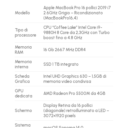
Apple MacBook Pro 16 pollici 2019 i7
Modello
2.6GHz Grigio – Ricondizionato
(MacBookPro16,4)
CPU “Coffee Lake” Intel Core i9-
Tipo di
9880H 8 Core da 2,3GHz con Turbo
processore
boost fino a 4.8 GHz
Memoria
16 Gb 2667 MHz DDR4
RAM
Memoria
SSD 1 TB integrato
interna
Scheda
Intel UHD Graphics 630 – 1,5GB di
Grafica
memoria video condivisa
GPU
AMD Radeon Pro 5500M da 4GB
dedicata
Display Retina da 16 pollici
Schermo
(diagonale) retroilluminato a LED –
3072×1920 pixels
Sistema
macOS Sonoma 14.0