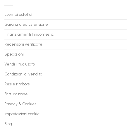
Trasforma
prossimo
il
PC
Tuo
in
Esempi estetici
Vecchio
comode
PC
rate,
Garanzia ed Estensione
in
anche
Valore
fino
con
Finanziamenti Findomestic
a
flashmac
60
mesi
Recensioni verificate
Spedizioni
Vendi il tuo usato
Condizioni di vendita
Resi e rimborsi
Fatturazione
Privacy & Cookies
Impostazioni cookie
Blog