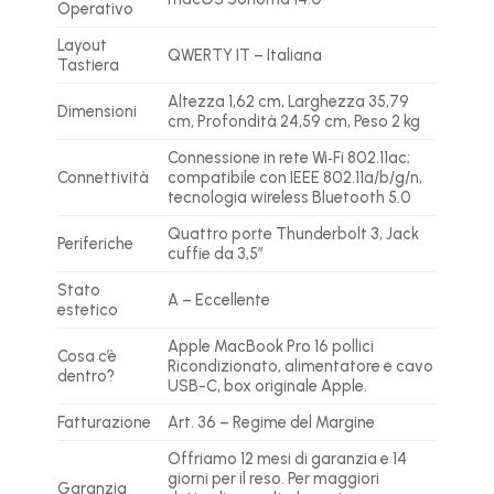
Operativo
Layout
QWERTY IT – Italiana
Tastiera
Altezza 1,62 cm, Larghezza 35,79
Dimensioni
cm, Profondità 24,59 cm, Peso 2 kg
Connessione in rete Wi‑Fi 802.11ac;
Connettività
compatibile con IEEE 802.11a/b/g/n,
tecnologia wireless Bluetooth 5.0
Quattro porte Thunderbolt 3, Jack
Periferiche
cuffie da 3,5″
Stato
A – Eccellente
estetico
Apple MacBook Pro 16 pollici
Cosa c’è
Ricondizionato, alimentatore e cavo
dentro?
USB-C, box originale Apple.
Fatturazione
Art. 36 – Regime del Margine
Offriamo 12 mesi di garanzia e 14
giorni per il reso. Per maggiori
Garanzia