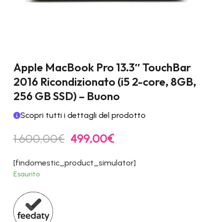
Apple MacBook Pro 13.3″ TouchBar
2016 Ricondizionato (i5 2-core, 8GB,
256 GB SSD) – Buono
Scopri tutti i dettagli del prodotto
Il
Il
1.600,00
€
499,00
€
prezzo
prezzo
originale
attuale
[findomestic_product_simulator]
era:
è:
Esaurito
1.600,00€.
499,00€.