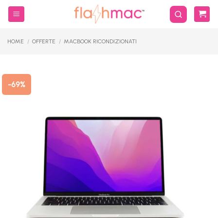
Salta
ai
contenuti
HOME
/
OFFERTE
/
MACBOOK RICONDIZIONATI
-69%