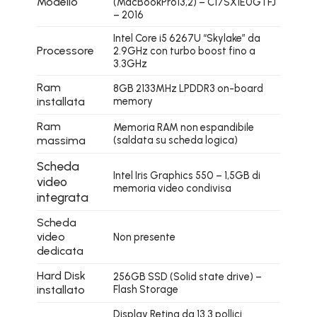
Modello
(MacBookPro13,2) – C17SX1E0GTFJ
– 2016
Intel Core i5 6267U “Skylake” da
Processore
2.9GHz con turbo boost fino a
3.3GHz
Ram
8GB 2133MHz LPDDR3 on-board
installata
memory
Ram
Memoria RAM non espandibile
massima
(saldata su scheda logica)
Scheda
Intel Iris Graphics 550 – 1,5GB di
video
memoria video condivisa
integrata
Scheda
video
Non presente
dedicata
Hard Disk
256GB SSD (Solid state drive) –
installato
Flash Storage
Display Retina da 13.3 pollici