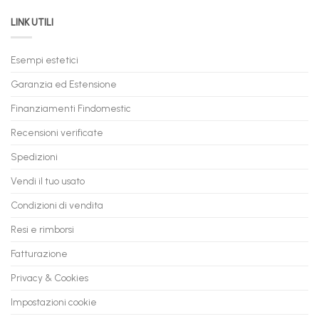
da
il
LINK UTILI
Gaming:
tuo
Trasforma
prossimo
il
PC
Tuo
in
Esempi estetici
Vecchio
comode
PC
rate,
Garanzia ed Estensione
in
anche
Valore
fino
con
Finanziamenti Findomestic
a
flashmac
60
mesi
Recensioni verificate
Spedizioni
Vendi il tuo usato
Condizioni di vendita
Resi e rimborsi
Fatturazione
Privacy & Cookies
Impostazioni cookie