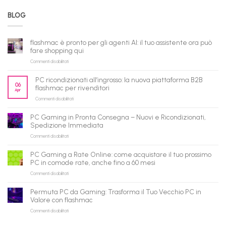
BLOG
flashmac è pronto per gli agenti AI: il tuo assistente ora può
fare shopping qui
su
Commenti disabilitati
flashmac
è
PC ricondizionati all’ingrosso: la nuova piattaforma B2B
pronto
06
flashmac per rivenditori
Apr
per
su
Commenti disabilitati
gli
PC
agenti
ricondizionati
AI:
PC Gaming in Pronta Consegna – Nuovi e Ricondizionati,
all’ingrosso:
il
Spedizione Immediata
la
tuo
su
Commenti disabilitati
nuova
assistente
PC
piattaforma
ora
Gaming
B2B
può
PC Gaming a Rate Online: come acquistare il tuo prossimo
in
flashmac
fare
PC in comode rate, anche fino a 60 mesi
Pronta
per
shopping
su
Commenti disabilitati
Consegna
rivenditori
qui
PC
–
Gaming
Nuovi
Permuta PC da Gaming: Trasforma il Tuo Vecchio PC in
a
e
Valore con flashmac
Rate
Ricondizionati,
su
Commenti disabilitati
Online:
Spedizione
Permuta
come
Immediata
PC
acquistare