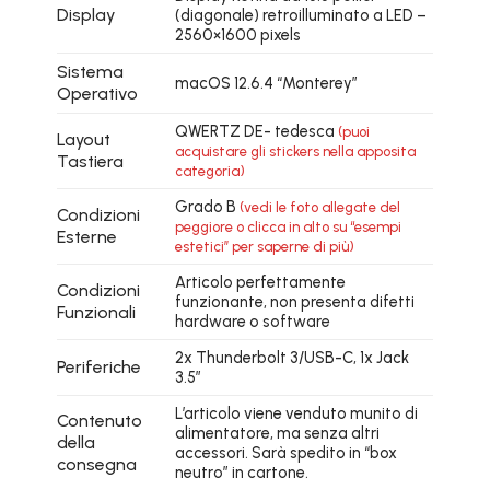
Display
(diagonale) retroilluminato a LED –
2560×1600 pixels
Sistema
macOS 12.6.4 “Monterey”
Operativo
QWERTZ DE- tedesca
(puoi
Layout
acquistare gli stickers nella apposita
Tastiera
categoria)
Grado B
(vedi le foto allegate del
Condizioni
peggiore o clicca in alto su “esempi
Esterne
estetici” per saperne di più)
Articolo perfettamente
Condizioni
funzionante, non presenta difetti
Funzionali
hardware o software
2x Thunderbolt 3/USB-C, 1x Jack
Periferiche
3.5″
L’articolo viene venduto munito di
Contenuto
alimentatore, ma senza altri
della
accessori. Sarà spedito in “box
consegna
neutro” in cartone.