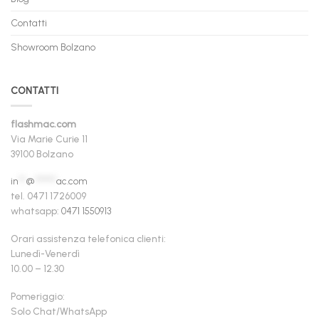
Contatti
Showroom Bolzano
CONTATTI
flashmac.com
Via Marie Curie 11
39100 Bolzano
in
**
@
******
ac.com
tel. 0471 1726009
whatsapp:
0471 1550913
Orari assistenza telefonica clienti:
Lunedì-Venerdì
10.00 – 12.30
Pomeriggio:
Solo Chat/WhatsApp