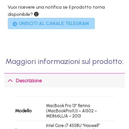
2.099,00€.
649,00€.
Vuoi ricevere una notifica se il prodotto torna
disponibile?
UNISCITI AL CANALE TELEGRAM
Maggiori informazioni sul prodotto:
Descrizione
MacBook Pro 13″ Retina
Modello
(MacBookPro11,1) – A1502 –
ME866LL/A – 2013
Intel Core i7 4558U “Haswell”