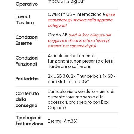
macOS 11.2 Big Sur
Operativo
QWERTY US – Internazionale
(puoi
Layout
acquistare gli stickers nella apposita
Tastiera
categoria)
Grado AB
(vedi le foto allegate del
Condizioni
peggiore o clicca in alto su “esempi
Esterne
estetici” per saperne di più)
Articolo perfettamente
Condizioni
funzionante, non presenta difetti
Funzionali
hardware o software
2x USB 3.0, 2x Thunderbolt, 1x SD-
Periferiche
card slot, 1x Jack 3.5″
L’articolo viene venduto munito di
Contenuto
alimentatore, ma senza altri
della
accessori. arà spedito con Box
consegna
Originale.
Tipologia di
Esente (Art.36)
fatturazione