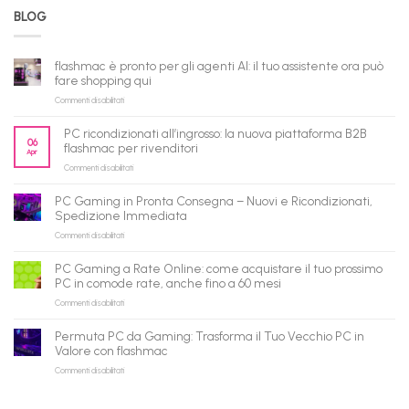
BLOG
flashmac è pronto per gli agenti AI: il tuo assistente ora può
fare shopping qui
su
Commenti disabilitati
flashmac
è
PC ricondizionati all’ingrosso: la nuova piattaforma B2B
pronto
06
flashmac per rivenditori
Apr
per
su
Commenti disabilitati
gli
PC
agenti
ricondizionati
AI:
PC Gaming in Pronta Consegna – Nuovi e Ricondizionati,
all’ingrosso:
il
Spedizione Immediata
la
tuo
su
Commenti disabilitati
nuova
assistente
PC
piattaforma
ora
Gaming
B2B
può
PC Gaming a Rate Online: come acquistare il tuo prossimo
in
flashmac
fare
PC in comode rate, anche fino a 60 mesi
Pronta
per
shopping
su
Commenti disabilitati
Consegna
rivenditori
qui
PC
–
Gaming
Nuovi
Permuta PC da Gaming: Trasforma il Tuo Vecchio PC in
a
e
Valore con flashmac
Rate
Ricondizionati,
su
Commenti disabilitati
Online:
Spedizione
Permuta
come
Immediata
PC
acquistare