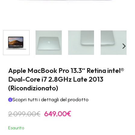
Apple MacBook Pro 13.3″ Retina intel®
Dual-Core i7 2.8GHz Late 2013
(Ricondizionato)
Scopri tutti i dettagli del prodotto
Il
Il
2.099,00
€
649,00
€
prezzo
prezzo
originale
attuale
Esaurito
era:
è: