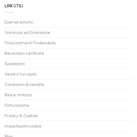
da
il
LINK UTILI
Gaming:
tuo
Trasforma
prossimo
il
PC
Tuo
in
Esempi estetici
Vecchio
comode
PC
rate,
Garanzia ed Estensione
in
anche
Valore
fino
con
Finanziamenti Findomestic
a
flashmac
60
mesi
Recensioni verificate
Spedizioni
Vendi il tuo usato
Condizioni di vendita
Resi e rimborsi
Fatturazione
Privacy & Cookies
Impostazioni cookie
Blog