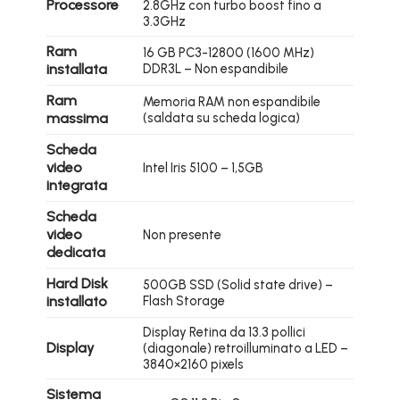
Processore
2.8GHz con turbo boost fino a
3.3GHz
Ram
16 GB PC3-12800 (1600 MHz)
installata
DDR3L – Non espandibile
Ram
Memoria RAM non espandibile
massima
(saldata su scheda logica)
Scheda
video
Intel Iris 5100 – 1,5GB
integrata
Scheda
video
Non presente
dedicata
Hard Disk
500GB SSD (Solid state drive) –
installato
Flash Storage
Display Retina da 13.3 pollici
Display
(diagonale) retroilluminato a LED –
3840×2160 pixels
Sistema