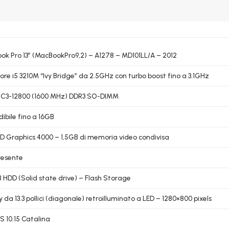
k Pro 13″ (MacBookPro9,2) – A1278 – MD101LL/A – 2012
Core i5 3210M “Ivy Bridge” da 2.5GHz con turbo boost fino a 3.1GHz
PC3-12800 (1600 MHz) DDR3 SO-DIMM
ibile fino a 16GB
HD Graphics 4000 – 1,5GB di memoria video condivisa
resente
HDD (Solid state drive) – Flash Storage
y da 13.3 pollici (diagonale) retroilluminato a LED – 1280×800 pixels
 10.15 Catalina