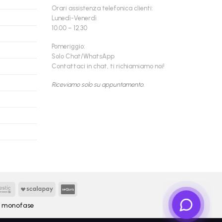
Orari assistenza telefonica clienti:
Lunedì-Venerdì
10.00 – 12.30
Pomeriggio:
Solo Chat/WhatsApp
Contattaci in chat, ti richiamiamo noi!
Riceviamo solo su appuntamento.
Findomestic
Scalapay
seQura
y
monofase