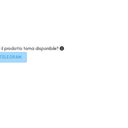
€.
449,00€.
e il prodotto torna disponibile?
 TELEGRAM