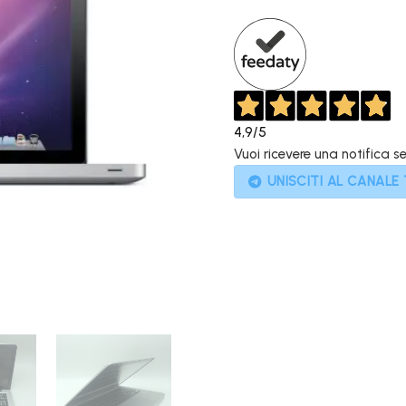
1.349,00
4,9
/5
Vuoi ricevere una notifica s
UNISCITI AL CANALE