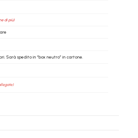
ne di più)
ware
ri. Sarà spedito in “box neutro” in cartone.
allegate)