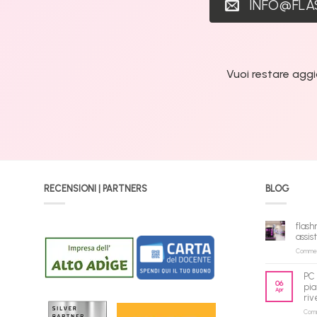
INFO@FL
Vuoi restare aggi
RECENSIONI | PARTNERS
BLOG
flash
assis
Commenti
PC 
06
pia
Apr
riv
Comme