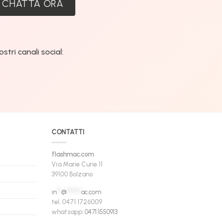
CHATTA ORA
tri canali social:
CONTATTI
flashmac.com
Via Marie Curie 11
39100 Bolzano
in
**
@
******
ac.com
tel. 0471 1726009
whatsapp:
0471 1550913