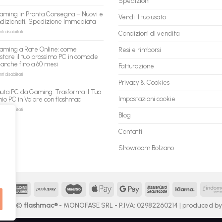
Spedizioni
AI:
PC
il
ricondizionati
aming in Pronta Consegna – Nuovi e
tuo
Vendi il tuo usato
all’ingrosso:
ndizionati, Spedizione Immediata
assistente
la
ora
nuova
su
 disabilitati
Condizioni di vendita
può
piattaforma
PC
fare
B2B
Gaming
aming a Rate Online: come
Resi e rimborsi
shopping
flashmac
in
stare il tuo prossimo PC in comode
qui
per
Pronta
 anche fino a 60 mesi
rivenditori
Fatturazione
Consegna
–
su
 disabilitati
Nuovi
PC
Privacy & Cookies
e
Gaming
uta PC da Gaming: Trasforma il Tuo
Ricondizionati,
a
Impostazioni cookie
io PC in Valore con flashmac
Spedizione
Rate
Immediata
Online:
su
 disabilitati
Blog
come
Permuta
acquistare
PC
il
da
Contatti
tuo
Gaming:
prossimo
Trasforma
Showroom Bolzano
PC
il
in
Tuo
comode
Vecchio
rate,
PC
anche
in
fino
Valore
MasterCard
American
Postepay
Maestro
Apple
Google
MasterCard
Klarna
a
con
Express
Pay
Pay
2
60
flashmac
 2026 ©
flashmac®
- MONOFASE SRL - P.IVA: 02982260214 | produced b
mesi