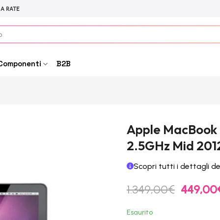
 A RATE
Componenti
B2B
Apple MacBook P
2.5GHz Mid 2012
Scopri tutti i dettagli d
Il
1.349,00
€
449,00
prezzo
original
Esaurito
era: