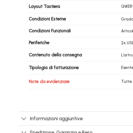
Layout Tastiera
QWERT
Condizioni Esterne
Grad
Condizioni Funzionali
Artico
Periferiche
2x USB
Contenuto della consegna
L’arti
Tipologia di fatturazione
Esente
Note da evidenziare
Tutte 
Informazioni aggiuntive
Spedizione, Garanzia e Reso