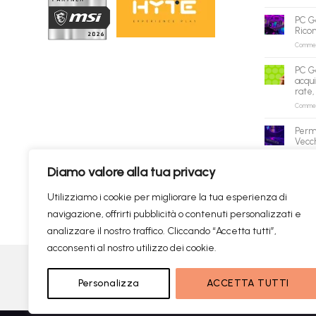
PC G
Rico
Commenti
PC G
acqui
rate,
Commenti
Perm
Vecch
Commenti
Diamo valore alla tua privacy
✕
Utilizziamo i cookie per migliorare la tua esperienza di
navigazione, offrirti pubblicità o contenuti personalizzati e
Prodotti consigliati
✦
RICERCHE DI TENDENZA
analizzare il nostro traffico. Cliccando “Accetta tutti”,
acconsenti al nostro utilizzo dei cookie.
Visa
PayPal
Personalizza
ACCETTA TUTTI
Copyright
Ricerca istantanea