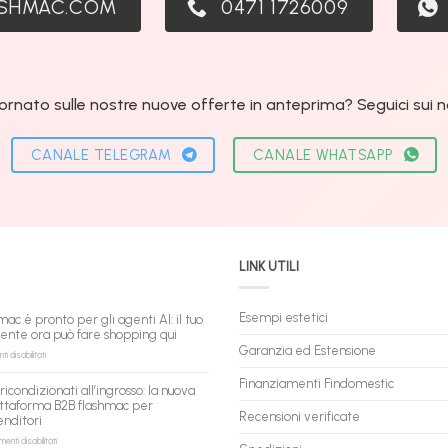
ASHMAC.COM
0471 1726009
ornato sulle nostre nuove offerte in anteprima? Seguici sui nos
CANALE TELEGRAM
CANALE WHATSAPP
LINK UTILI
Esempi estetici
mac è pronto per gli agenti AI: il tuo
tente ora può fare shopping qui
Garanzia ed Estensione
su
 disabilitati
flashmac
è
Finanziamenti Findomestic
ricondizionati all’ingrosso: la nuova
pronto
ttaforma B2B flashmac per
per
Recensioni verificate
enditori
gli
agenti
su
nti disabilitati