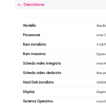
Descrizione
Modello
MacBoo
Processore
Intel 
Ram installata
4 GB 
Ram massima
Espand
Scheda video integrata
Intel 
Scheda video dedicata
Non p
Hard Disk installato
500GB 
Display
Displa
Sistema Operativo
macOS