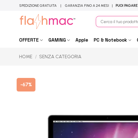
Salta
SPEDIZIONE GRATUITA | GARANZIA FINO A 24 MESI |
PUOI PAGARE
ai
contenuti
Cerca:
OFFERTE
GAMING
Apple
PC & Notebook
HOME
/
SENZA CATEGORIA
-67%