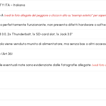
Y ITA – Italiana
o A
(vedi le foto allegate del peggiore o clicca in alto su “esempi estetici” per saper
lo perfettamente funzionante, non presenta difetti hardware o soft
 3.0, 2x Thunderbolt, 1x SD-card slot, 1x Jack 3.5″
colo viene venduto munito di alimentatore, ma senza box o altri accesso
 (Art.36)
le eventuali note sono evidenziate dalle fotografie allegate
(vedi foto 