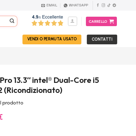
EMAIL
WHATSAPP
CARRELLO
VENDI O PERMUTA USATO
CONTATTI
ro 13.3″ intel® Dual-Core i5
 (Ricondizionato)
el prodotto
Il
€
prezzo
e
attuale
è: