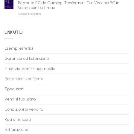
Gaming
Nuovi
Permuta PC da Gaming: Trasforma il Tuo Vecchio PC in
a
e
Valore con flashmac
Rate
Ricondizionati,
su
Commenti disabilitati
Online:
Spedizione
Permuta
come
Immediata
PC
acquistare
da
il
LINK UTILI
Gaming:
tuo
Trasforma
prossimo
il
PC
Tuo
in
Esempi estetici
Vecchio
comode
PC
rate,
Garanzia ed Estensione
in
anche
Valore
fino
con
Finanziamenti Findomestic
a
flashmac
60
mesi
Recensioni verificate
Spedizioni
Vendi il tuo usato
Condizioni di vendita
Resi e rimborsi
Fatturazione