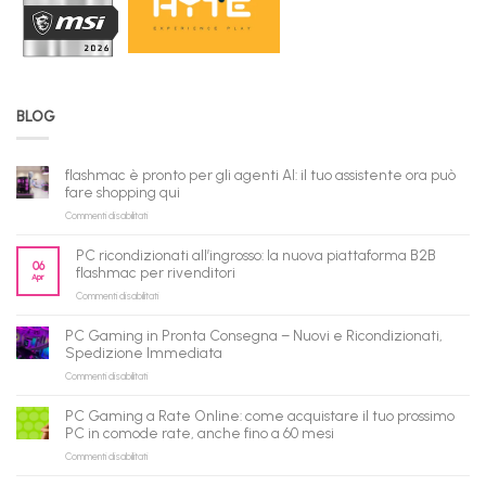
BLOG
flashmac è pronto per gli agenti AI: il tuo assistente ora può
fare shopping qui
su
Commenti disabilitati
flashmac
è
PC ricondizionati all’ingrosso: la nuova piattaforma B2B
pronto
06
flashmac per rivenditori
Apr
per
su
Commenti disabilitati
gli
PC
agenti
ricondizionati
AI:
PC Gaming in Pronta Consegna – Nuovi e Ricondizionati,
all’ingrosso:
il
Spedizione Immediata
la
tuo
su
Commenti disabilitati
nuova
assistente
PC
piattaforma
ora
Gaming
B2B
può
PC Gaming a Rate Online: come acquistare il tuo prossimo
in
flashmac
fare
PC in comode rate, anche fino a 60 mesi
Pronta
per
shopping
su
Commenti disabilitati
Consegna
rivenditori
qui
PC
–