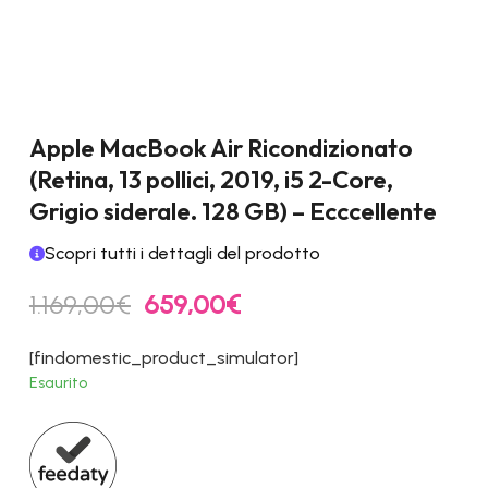
Apple MacBook Air Ricondizionato
(Retina, 13 pollici, 2019, i5 2-Core,
Grigio siderale. 128 GB) – Ecccellente
Scopri tutti i dettagli del prodotto
Il
Il
1.169,00
€
659,00
€
prezzo
prezzo
originale
attuale
[findomestic_product_simulator]
era:
è:
Esaurito
1.169,00€.
659,00€.