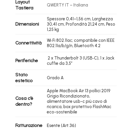
Layout
QWERTY IT – Italiana
Tastiera
Spessore 0,41–1,56 cm, Larghezza
Dimensioni
30,41 cm, Profondità 21,24 cm, Peso
1,25 kg
Wi‑Fi 802.11ac; compatibile con IEEE
Connettività
802.11a/b/g/n, Bluetooth 4.2
2 x Thunderbolt 3 (USB‑C), 1 x Jack
Periferiche
cuffie da 3,5″
Stato
Grado A
estetico
Apple MacBook Air 13 pollici 2019
Grigio Ricondizionato,
Cosa c’è
alimentatore usb-c più cavo di
dentro?
ricarica, box protettivo FlashMac
eco-sostenibile
Fatturazione
Esente (Art.36)