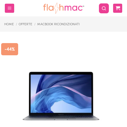
Salta
ai
contenuti
HOME
/
OFFERTE
/
MACBOOK RICONDIZIONATI
-44%