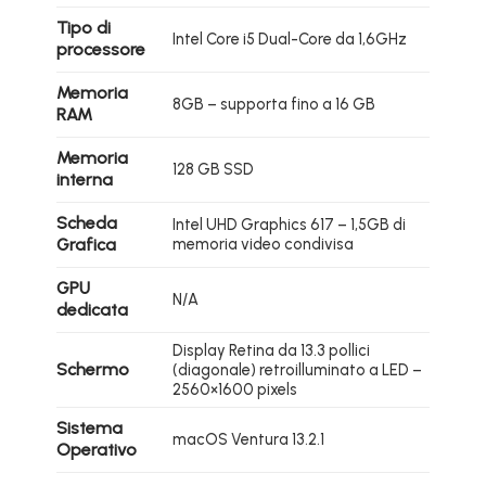
Tipo di
Intel Core i5 Dual-Core da 1,6GHz
processore
Memoria
8GB – supporta fino a 16 GB
RAM
Memoria
128 GB SSD
interna
Scheda
Intel UHD Graphics 617 – 1,5GB di
Grafica
memoria video condivisa
GPU
N/A
dedicata
Display Retina da 13.3 pollici
Schermo
(diagonale) retroilluminato a LED –
2560×1600 pixels
Sistema
macOS Ventura 13.2.1
Operativo