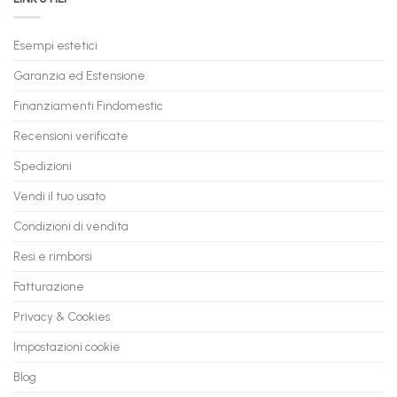
Trasforma
prossimo
il
PC
Tuo
in
Esempi estetici
Vecchio
comode
PC
rate,
Garanzia ed Estensione
in
anche
Valore
fino
con
Finanziamenti Findomestic
a
flashmac
60
mesi
Recensioni verificate
Spedizioni
Vendi il tuo usato
Condizioni di vendita
Resi e rimborsi
Fatturazione
Privacy & Cookies
Impostazioni cookie
Blog