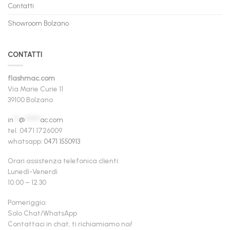
Contatti
Showroom Bolzano
CONTATTI
flashmac.com
Via Marie Curie 11
39100 Bolzano
in
**
@
******
ac.com
tel. 0471 1726009
whatsapp:
0471 1550913
Orari assistenza telefonica clienti:
Lunedì-Venerdì
10.00 – 12.30
Pomeriggio:
Solo Chat/WhatsApp
Contattaci in chat, ti richiamiamo noi!