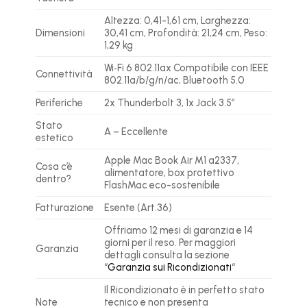
Altezza: 0,41-1,61 cm, Larghezza:
Dimensioni
30,41 cm, Profondità: 21,24 cm, Peso:
1,29 kg
Wi‑Fi 6 802.11ax Compatibile con IEEE
Connettività
802.11a/b/g/n/ac, Bluetooth 5.0
Periferiche
2x Thunderbolt 3, 1x Jack 3.5″
Stato
A – Eccellente
estetico
Apple Mac Book Air M1 a2337,
Cosa c’è
alimentatore, box protettivo
dentro?
FlashMac eco-sostenibile
Fatturazione
Esente (Art.36)
Offriamo 12 mesi di garanzia e 14
giorni per il reso. Per maggiori
Garanzia
dettagli consulta la sezione
“
Garanzia sui Ricondizionati
“
Il Ricondizionato è in perfetto stato
Note
tecnico e non presenta