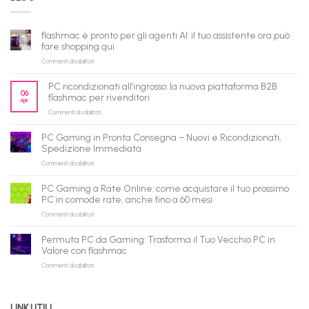
flashmac è pronto per gli agenti AI: il tuo assistente ora può
fare shopping qui
su
Commenti disabilitati
flashmac
è
PC ricondizionati all’ingrosso: la nuova piattaforma B2B
pronto
06
flashmac per rivenditori
Apr
per
su
Commenti disabilitati
gli
PC
agenti
ricondizionati
AI:
PC Gaming in Pronta Consegna – Nuovi e Ricondizionati,
all’ingrosso:
il
Spedizione Immediata
la
tuo
su
Commenti disabilitati
nuova
assistente
PC
piattaforma
ora
Gaming
B2B
può
PC Gaming a Rate Online: come acquistare il tuo prossimo
in
flashmac
fare
PC in comode rate, anche fino a 60 mesi
Pronta
per
shopping
su
Commenti disabilitati
Consegna
rivenditori
qui
PC
–
Gaming
Nuovi
Permuta PC da Gaming: Trasforma il Tuo Vecchio PC in
a
e
Valore con flashmac
Rate
Ricondizionati,
su
Commenti disabilitati
Online:
Spedizione
Permuta
come
Immediata
PC
acquistare
da
il
LINK UTILI
Gaming:
tuo