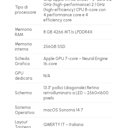
GHz (high-performance) 2.1 GHz
Tipo di
(high-efficiency) CPU 8-core con
processore
4 performance core e 4
efficiency core
Memoria
8 GB 4266 MT/s LPDDR4X
RAM
Memoria
256GB SSD
interna
Scheda
Apple GPU 7-core – Neural Engine
Grafica
16‑core
GPU
N/A
dedicata
13.3″ pollici (diagonale) Retina
Schermo
retroilluminato a LED – 2560×1600
pixels
Sistema
macOS Sonoma 14.7
Operativo
Layout
QWERTY IT – Italiana
Tastiera