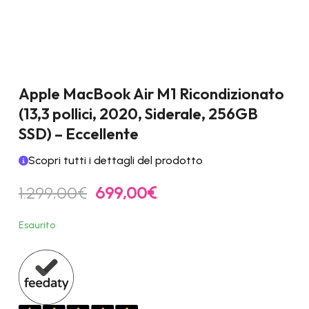
Apple MacBook Air M1 Ricondizionato
(13,3 pollici, 2020, Siderale, 256GB
SSD) – Eccellente
Scopri tutti i dettagli del prodotto
Il
Il
1.299,00
€
699,00
€
prezzo
prezzo
originale
attuale
Esaurito
era:
è:
1.299,00€.
699,00€.