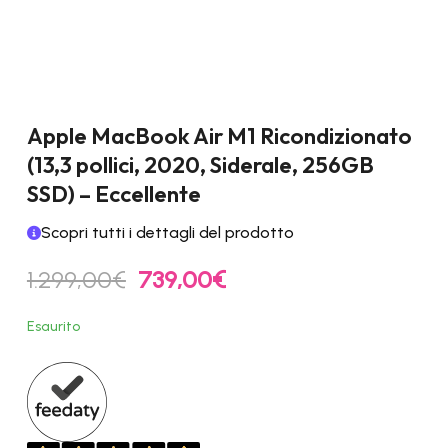
Apple MacBook Air M1 Ricondizionato
(13,3 pollici, 2020, Siderale, 256GB
SSD) – Eccellente
Scopri tutti i dettagli del prodotto
Il
Il
1.299,00
€
739,00
€
prezzo
prezzo
originale
attuale
Esaurito
era:
è:
1.299,00€.
739,00€.