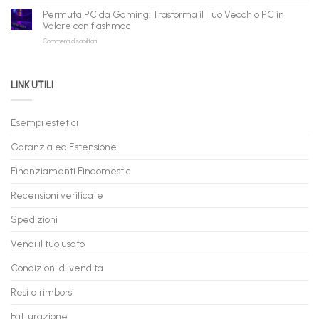
Gaming
Nuovi
Permuta PC da Gaming: Trasforma il Tuo Vecchio PC in
a
e
Valore con flashmac
Rate
Ricondizionati,
su
Commenti disabilitati
Online:
Spedizione
Permuta
come
Immediata
PC
acquistare
da
il
LINK UTILI
Gaming:
tuo
Trasforma
prossimo
il
PC
Tuo
in
Esempi estetici
Vecchio
comode
PC
rate,
Garanzia ed Estensione
in
anche
Valore
fino
con
Finanziamenti Findomestic
a
flashmac
60
mesi
Recensioni verificate
Spedizioni
Vendi il tuo usato
Condizioni di vendita
Resi e rimborsi
Fatturazione