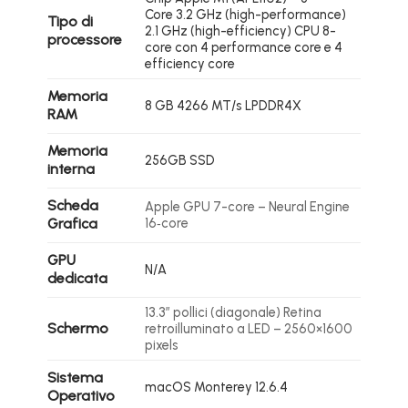
Core 3.2 GHz (high-performance)
Tipo di
2.1 GHz (high-efficiency) CPU 8-
processore
core con 4 performance core e 4
efficiency core
Memoria
8 GB 4266 MT/s LPDDR4X
RAM
Memoria
256GB SSD
interna
Scheda
Apple GPU 7-core – Neural Engine
Grafica
16‑core
GPU
N/A
dedicata
13.3″ pollici (diagonale) Retina
Schermo
retroilluminato a LED – 2560×1600
pixels
Sistema
macOS Monterey 12.6.4
Operativo