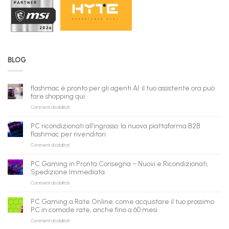
BLOG
flashmac è pronto per gli agenti AI: il tuo assistente ora può
fare shopping qui
su
Commenti disabilitati
flashmac
è
PC ricondizionati all’ingrosso: la nuova piattaforma B2B
pronto
flashmac per rivenditori
per
su
Commenti disabilitati
gli
PC
agenti
ricondizionati
AI:
PC Gaming in Pronta Consegna – Nuovi e Ricondizionati,
all’ingrosso:
il
Spedizione Immediata
la
tuo
su
Commenti disabilitati
nuova
assistente
PC
piattaforma
ora
Gaming
B2B
può
PC Gaming a Rate Online: come acquistare il tuo prossimo
in
flashmac
fare
PC in comode rate, anche fino a 60 mesi
Pronta
per
shopping
su
Commenti disabilitati
Consegna
rivenditori
qui
PC
–