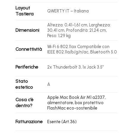
Layout
QWERTY IT – Italiana
Tastiera
Altezza: 0,41-1,61 cm, Larghezza:
Dimensioni
30,41 cm, Profondità: 21,24 cm,
Peso: 1,29 kg
Wi‑Fi 6 802.11ax Compatibile con
Connettività
IEEE 802.11a/b/g/n/ac, Bluetooth 5.0
Periferiche
2x Thunderbolt 3, 1x Jack 3.5″
Stato
A
estetico
Apple Mac Book Air M1 a2337,
Cosa c’è
alimentatore, box protettivo
dentro?
FlashMac eco-sostenibile
Fatturazione
Esente (Art.36)