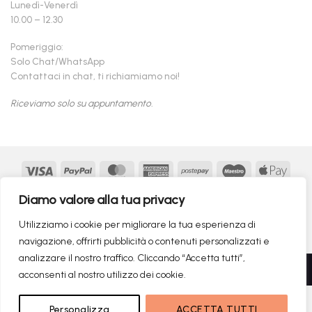
Lunedì-Venerdì
10.00 – 12.30
Pomeriggio:
Solo Chat/WhatsApp
Contattaci in chat, ti richiamiamo noi!
Riceviamo solo su appuntamento.
Visa
PayPal
MasterCard
American
Postepay
Maestro
Appl
Express
Pay
Google
MasterCard
Klarna
Findomestic
Scalapay
seQur
Diamo valore alla tua privacy
Pay
2
Copyright 2026 ©
flashmac®
- MONOFASE SRL - P.IVA:
Utilizziamo i cookie per migliorare la tua esperienza di
02982260214 | produced by
monofase
navigazione, offrirti pubblicità o contenuti personalizzati e
analizzare il nostro traffico. Cliccando “Accetta tutti”,
Recedere dal contratto qui
acconsenti al nostro utilizzo dei cookie.
1.299,00
€
NON DISPONIBILE
Personalizza
ACCETTA TUTTI
RICERCHE DI TENDENZA