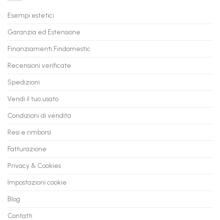
il
PC
Tuo
in
Esempi estetici
Vecchio
comode
PC
rate,
Garanzia ed Estensione
in
anche
Valore
fino
con
Finanziamenti Findomestic
a
flashmac
60
mesi
Recensioni verificate
Spedizioni
Vendi il tuo usato
Condizioni di vendita
Resi e rimborsi
Fatturazione
Privacy & Cookies
Impostazioni cookie
Blog
Contatti