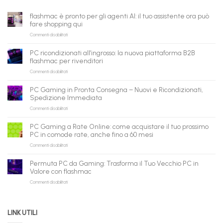
flashmac è pronto per gli agenti AI: il tuo assistente ora può
fare shopping qui
su
Commenti disabilitati
flashmac
è
PC ricondizionati all’ingrosso: la nuova piattaforma B2B
pronto
flashmac per rivenditori
per
su
Commenti disabilitati
gli
PC
agenti
ricondizionati
AI:
PC Gaming in Pronta Consegna – Nuovi e Ricondizionati,
all’ingrosso:
il
Spedizione Immediata
la
tuo
su
Commenti disabilitati
nuova
assistente
PC
piattaforma
ora
Gaming
B2B
può
PC Gaming a Rate Online: come acquistare il tuo prossimo
in
flashmac
fare
PC in comode rate, anche fino a 60 mesi
Pronta
per
shopping
su
Commenti disabilitati
Consegna
rivenditori
qui
PC
–
Gaming
Nuovi
Permuta PC da Gaming: Trasforma il Tuo Vecchio PC in
a
e
Valore con flashmac
Rate
Ricondizionati,
su
Commenti disabilitati
Online:
Spedizione
Permuta
come
Immediata
PC
acquistare
da
il
LINK UTILI
Gaming:
tuo
Trasforma
prossimo