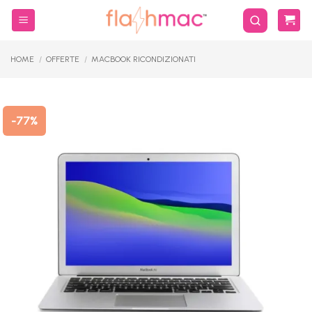
Salta
ai
contenuti
HOME
/
OFFERTE
/
MACBOOK RICONDIZIONATI
-77%