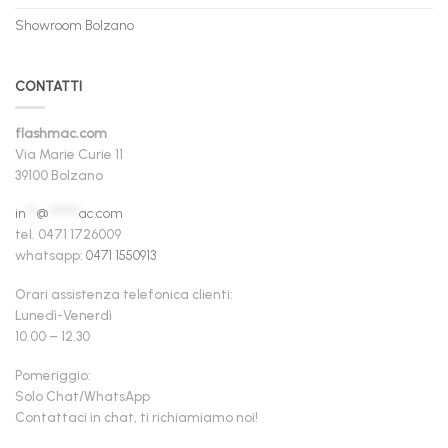
Showroom Bolzano
CONTATTI
flashmac.com
Via Marie Curie 11
39100 Bolzano
in
**
@
******
ac.com
tel. 0471 1726009
whatsapp:
0471 1550913
Orari assistenza telefonica clienti:
Lunedì-Venerdì
10.00 – 12.30
Pomeriggio:
Solo Chat/WhatsApp
Contattaci in chat, ti richiamiamo noi!