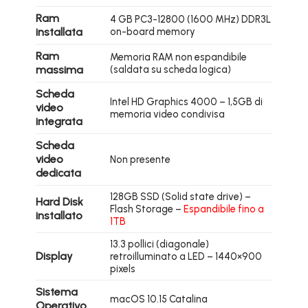
Ram
4 GB PC3-12800 (1600 MHz) DDR3L
installata
on-board memory
Ram
Memoria RAM non espandibile
massima
(saldata su scheda logica)
Scheda
Intel HD Graphics 4000 – 1,5GB di
video
memoria video condivisa
integrata
Scheda
video
Non presente
dedicata
128GB SSD (Solid state drive) –
Hard Disk
Flash Storage –
Espandibile fino a
installato
1TB
13.3 pollici (diagonale)
Display
retroilluminato a LED – 1440×900
pixels
Sistema
macOS 10.15 Catalina
Operativo