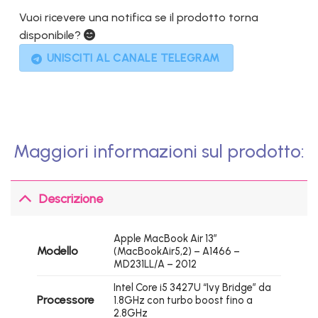
1.299,00€.
299,00€.
Vuoi ricevere una notifica se il prodotto torna
disponibile?
UNISCITI AL CANALE TELEGRAM
Maggiori informazioni sul prodotto:
Descrizione
Apple MacBook Air 13″
Modello
(MacBookAir5,2) – A1466 –
MD231LL/A – 2012
Intel Core i5 3427U “Ivy Bridge” da
Processore
1.8GHz con turbo boost fino a
2.8GHz