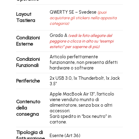
QWERTY SE – Svedese
(puoi
Layout
acquistare gli stickers nella apposita
Tastiera
categoria)
Grado A
(vedi le foto allegate del
Condizioni
peggiore o clicca in alto su “esempi
Esterne
estetici” per saperne di più)
Articolo perfettamente
Condizioni
funzionante, non presenta difetti
Funzionali
hardware o software
2x USB 3.0, 1x Thunderbolt, 1x Jack
Periferiche
3.5″
Apple MacBook Air 13″, l’articolo
viene venduto munito di
Contenuto
alimentatore, senza box o altri
della
accessori.
consegna
Sarà spedito in “box neutro” in
cartone.
Tipologia di
Esente (Art.36)
fatturazione