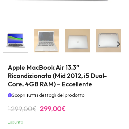
Apple MacBook Air 13.3″
Ricondizionato (Mid 2012, i5 Dual-
Core, 4GB RAM) – Eccellente
Scopri tutti i dettagli del prodotto
Il
Il
1.299,00
€
299,00
€
prezzo
prezzo
originale
attuale
Esaurito
era:
è: