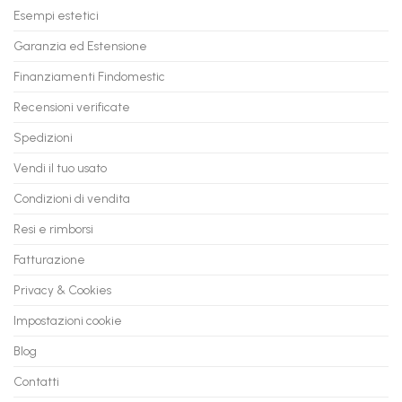
Tuo
in
Esempi estetici
Vecchio
comode
PC
rate,
Garanzia ed Estensione
in
anche
Valore
fino
con
Finanziamenti Findomestic
a
flashmac
60
mesi
Recensioni verificate
Spedizioni
Vendi il tuo usato
Condizioni di vendita
Resi e rimborsi
Fatturazione
Privacy & Cookies
Impostazioni cookie
Blog
Contatti