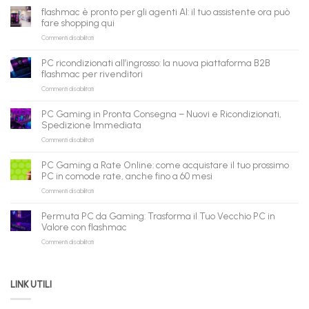
flashmac è pronto per gli agenti AI: il tuo assistente ora può
fare shopping qui
su
Commenti disabilitati
flashmac
è
PC ricondizionati all’ingrosso: la nuova piattaforma B2B
pronto
flashmac per rivenditori
per
su
Commenti disabilitati
gli
PC
agenti
ricondizionati
AI:
PC Gaming in Pronta Consegna – Nuovi e Ricondizionati,
all’ingrosso:
il
Spedizione Immediata
la
tuo
su
Commenti disabilitati
nuova
assistente
PC
piattaforma
ora
Gaming
B2B
può
PC Gaming a Rate Online: come acquistare il tuo prossimo
in
flashmac
fare
PC in comode rate, anche fino a 60 mesi
Pronta
per
shopping
su
Commenti disabilitati
Consegna
rivenditori
qui
PC
–
Gaming
Nuovi
Permuta PC da Gaming: Trasforma il Tuo Vecchio PC in
a
e
Valore con flashmac
Rate
Ricondizionati,
su
Commenti disabilitati
Online:
Spedizione
Permuta
come
Immediata
PC
acquistare
da
il
LINK UTILI
Gaming:
tuo
Trasforma
prossimo
il
PC