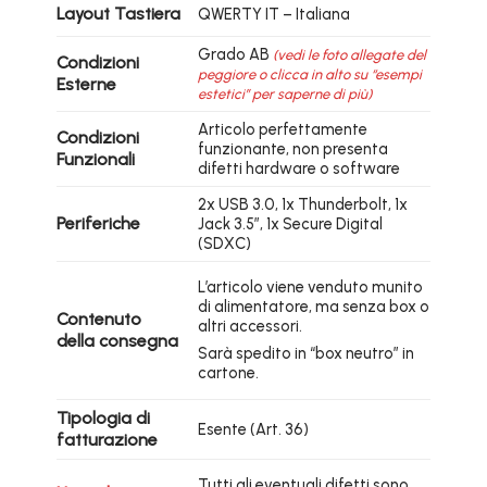
Layout Tastiera
QWERTY IT – Italiana
Grado AB
(vedi le foto allegate del
Condizioni
peggiore o clicca in alto su “esempi
Esterne
estetici” per saperne di più)
Articolo perfettamente
Condizioni
funzionante, non presenta
Funzionali
difetti hardware o software
2x USB 3.0, 1x Thunderbolt, 1x
Periferiche
Jack 3.5″, 1x Secure Digital
(SDXC)
L’articolo viene venduto munito
di alimentatore, ma senza box o
Contenuto
altri accessori.
della consegna
Sarà spedito in “box neutro” in
cartone.
Tipologia di
Esente (Art. 36)
fatturazione
Tutti gli eventuali difetti sono