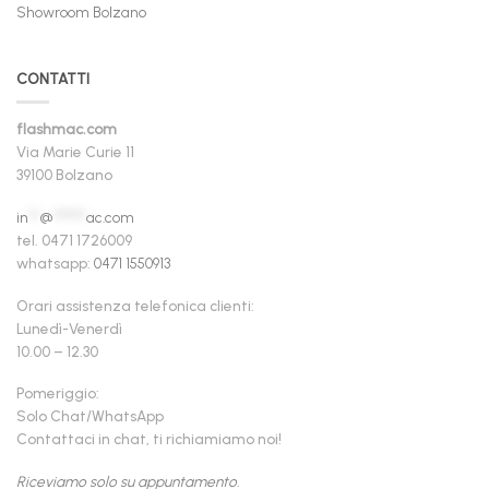
Showroom Bolzano
CONTATTI
flashmac.com
Via Marie Curie 11
39100 Bolzano
in
**
@
******
ac.com
tel. 0471 1726009
whatsapp:
0471 1550913
Orari assistenza telefonica clienti:
Lunedì-Venerdì
10.00 – 12.30
Pomeriggio:
Solo Chat/WhatsApp
Contattaci in chat, ti richiamiamo noi!
Riceviamo solo su appuntamento.