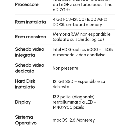
Processore
da 1.6GHz con turbo boost fino
a 2.7GHz
4 GB PC3-12800 (1600 MHz)
Ram installata
DDR3L on-board memory
Memoria RAM non espandibile
Ram massima
(saldata su scheda logica)
Scheda video
Intel HD Graphics 6000 – 1,5GB
integrata
di memoria video condivisa
Scheda video
Non presente
dedicata
Hard Disk
121 GB SSD – Espandibile su
installato
richiesta
13.3 pollici (diagonale)
Display
retroilluminato a LED –
1440×900 pixels
Sistema
macOS 12.6 Monterey
Operativo