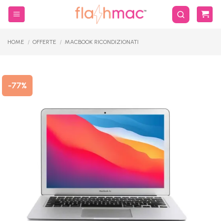
Salta
ai
contenuti
HOME
/
OFFERTE
/
MACBOOK RICONDIZIONATI
-77%