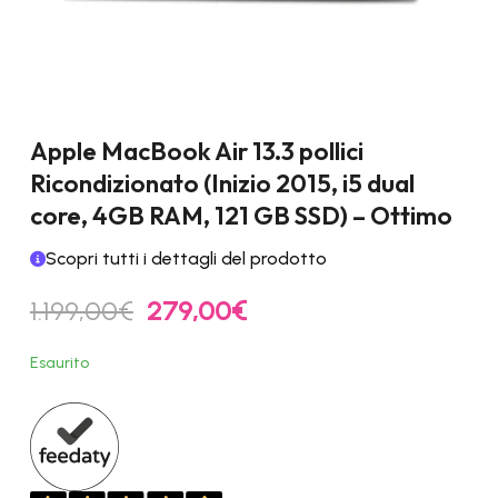
Apple MacBook Air 13.3 pollici
Ricondizionato (Inizio 2015, i5 dual
core, 4GB RAM, 121 GB SSD) – Ottimo
Scopri tutti i dettagli del prodotto
Il
Il
1.199,00
€
279,00
€
prezzo
prezzo
originale
attuale
Esaurito
era:
è:
1.199,00€.
279,00€.