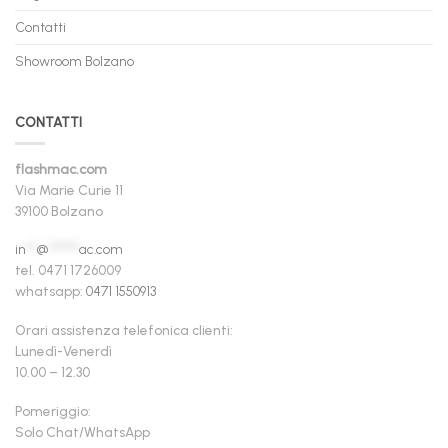
Contatti
Showroom Bolzano
CONTATTI
flashmac.com
Via Marie Curie 11
39100 Bolzano
in
**
@
******
ac.com
tel. 0471 1726009
whatsapp:
0471 1550913
Orari assistenza telefonica clienti:
Lunedì-Venerdì
10.00 – 12.30
Pomeriggio:
Solo Chat/WhatsApp