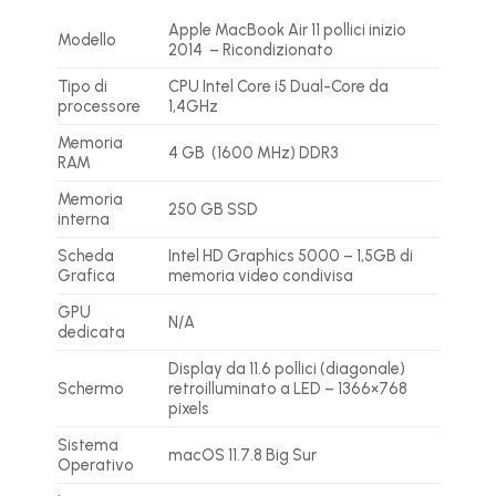
Apple MacBook Air 11 pollici inizio
Modello
2014 – Ricondizionato
Tipo di
CPU Intel Core i5 Dual-Core da
processore
1,4GHz
Memoria
4 GB (1600 MHz) DDR3
RAM
Memoria
250 GB SSD
interna
Scheda
Intel HD Graphics 5000 – 1,5GB di
Grafica
memoria video condivisa
GPU
N/A
dedicata
Display da 11.6 pollici (diagonale)
Schermo
retroilluminato a LED – 1366×768
pixels
Sistema
macOS 11.7.8 Big Sur
Operativo