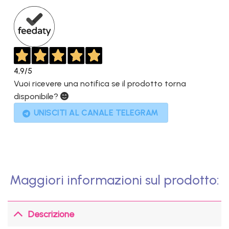
1.290,00€.
339,00€.
4,9
/5
Vuoi ricevere una notifica se il prodotto torna
disponibile?
UNISCITI AL CANALE TELEGRAM
Maggiori informazioni sul prodotto:
Descrizione