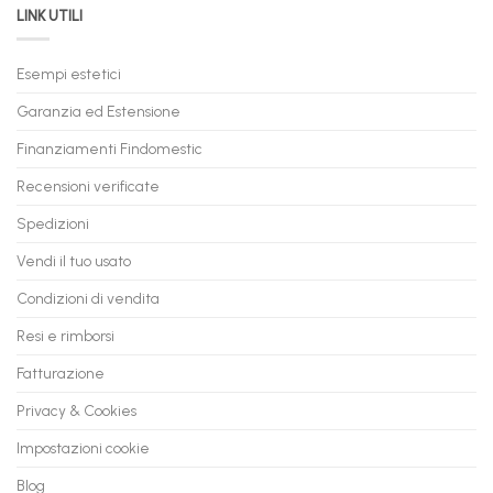
LINK UTILI
Gaming:
tuo
Trasforma
prossimo
il
PC
Tuo
in
Esempi estetici
Vecchio
comode
PC
rate,
Garanzia ed Estensione
in
anche
Valore
fino
con
Finanziamenti Findomestic
a
flashmac
60
mesi
Recensioni verificate
Spedizioni
Vendi il tuo usato
Condizioni di vendita
Resi e rimborsi
Fatturazione
Privacy & Cookies
Impostazioni cookie
Blog