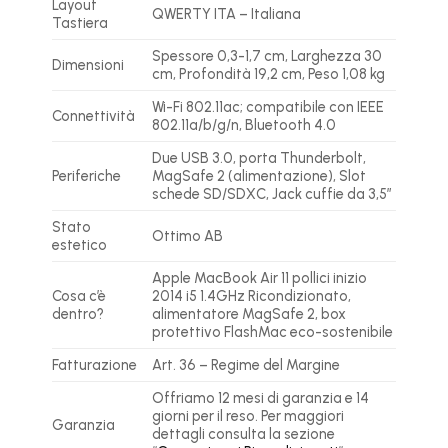
Layout
QWERTY ITA – Italiana
Tastiera
Spessore 0,3-1,7 cm, Larghezza 30
Dimensioni
cm, Profondità 19,2 cm, Peso 1,08 kg
Wi-Fi 802.11ac; compatibile con IEEE
Connettività
802.11a/b/g/n, Bluetooth 4.0
Due USB 3.0, porta Thunderbolt,
Periferiche
MagSafe 2 (alimentazione), Slot
schede SD/SDXC, Jack cuffie da 3,5″
Stato
Ottimo AB
estetico
Apple MacBook Air 11 pollici inizio
Cosa c’è
2014 i5 1.4GHz Ricondizionato,
dentro?
alimentatore MagSafe 2, box
protettivo FlashMac eco-sostenibile
Fatturazione
Art. 36 – Regime del Margine
Offriamo 12 mesi di garanzia e 14
giorni per il reso. Per maggiori
Garanzia
dettagli consulta la sezione