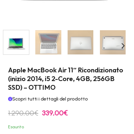
Apple MacBook Air 11″ Ricondizionato
(inizio 2014, i5 2-Core, 4GB, 256GB
SSD) – OTTIMO
Scopri tutti i dettagli del prodotto
Il
Il
1.290,00
€
339,00
€
prezzo
prezzo
originale
attuale
Esaurito
era:
è: