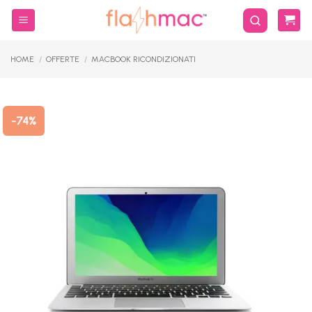
Salta
ai
contenuti
HOME
/
OFFERTE
/
MACBOOK RICONDIZIONATI
-74%