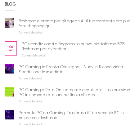
BLOG
flashmac è pronto per gli agenti AI: il tuo assistente ora può
fare shopping qui
su
Commenti disabilitati
flashmac
è
PC ricondizionati all’ingrosso: la nuova piattaforma B2B
pronto
06
flashmac per rivenditori
Apr
per
su
Commenti disabilitati
gli
PC
agenti
ricondizionati
AI:
PC Gaming in Pronta Consegna – Nuovi e Ricondizionati,
all’ingrosso:
il
Spedizione Immediata
la
tuo
su
Commenti disabilitati
nuova
assistente
PC
piattaforma
ora
Gaming
B2B
può
PC Gaming a Rate Online: come acquistare il tuo prossimo
in
flashmac
fare
PC in comode rate, anche fino a 60 mesi
Pronta
per
shopping
su
Commenti disabilitati
Consegna
rivenditori
qui
PC
–
Gaming
Nuovi
Permuta PC da Gaming: Trasforma il Tuo Vecchio PC in
a
e
Valore con flashmac
Rate
Ricondizionati,
su
Commenti disabilitati
Online:
Spedizione
Permuta
come
Immediata
PC
acquistare
da
il