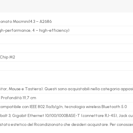
ionato Macmini14.3 – A2686
gh-performance, 4 – high-efficiency)
 Chip M2
itor, Mouse e Tastiera). Questi sono acquistabili nella categoria appos
 Profondità 19,7 cm
 compatibile con IEEE 802.11a/b/g/n, tecnologia wireless Bluetooth 5.0
olt 3, Gigabit Ethernet 10/100/1000BASE-T (connettore RJ-45), Jack cuf
 stato estetico del Ricondizionato che desideri acquistare. Per conosce