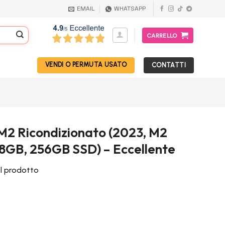
EMAIL
WHATSAPP
CARRELLO
VENDI O PERMUTA USATO
CONTATTI
M2 Ricondizionato (2023, M2
8GB, 256GB SSD) – Eccellente
el prodotto
Il
prezzo
attuale
è: