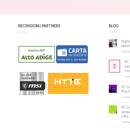
RECENSIONI | PARTNERS
BLOG
flash
assis
Commenti
PC 
06
pia
Apr
riv
Comme
PC G
Rico
Commenti
PC G
acqui
rate,
Commenti