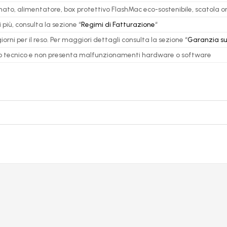
ato, alimentatore, box protettivo FlashMac eco-sostenibile, scatola or
più, consulta la sezione “
Regimi di Fatturazione
“
orni per il reso. Per maggiori dettagli consulta la sezione “
Garanzia su
tato tecnico e non presenta malfunzionamenti hardware o software