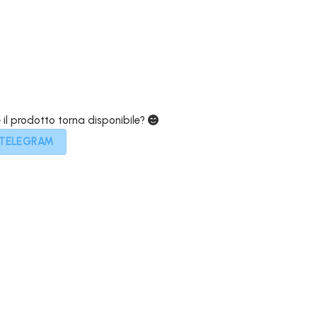
379,00€.
e il prodotto torna disponibile?
 TELEGRAM