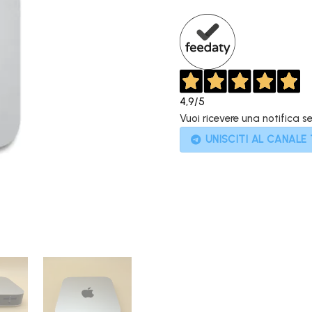
559,00€.
4,9
/5
Vuoi ricevere una notifica s
UNISCITI AL CANALE