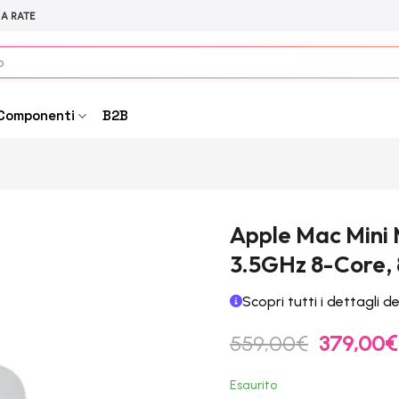
 A RATE
Componenti
B2B
Apple Mac Mini 
3.5GHz 8-Core, 
Scopri tutti i dettagli d
Il
559,00
€
379,00
€
prezzo
originale
Esaurito
era: