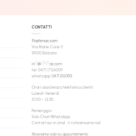
CONTATTI
flashmac.com
Via Marie Curie 11
39100 Bolzano
in
**
@
******
ac.com
tel. 0471 1726009
whatsapp:
0471 1550913
Orari assistenza telefonica clienti:
Lunedì-Venerdì
10.00 – 12.30
Pomeriggio:
Solo Chat/WhatsApp
Contattaci in chat, ti richiamiamo noi!
Riceviamo solo su appuntamento.