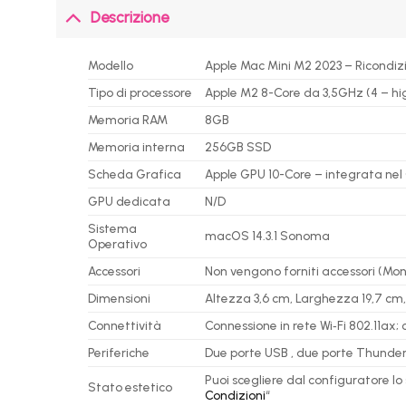
Descrizione
Modello
Apple Mac Mini M2 2023 – Ricondiz
Tipo di processore
Apple M2 8-Core da 3,5GHz (4 – hi
Memoria RAM
8GB
Memoria interna
256GB SSD
Scheda Grafica
Apple GPU 10-Core – integrata nel
GPU dedicata
N/D
Sistema
macOS 14.3.1 Sonoma
Operativo
Accessori
Non vengono forniti accessori (Mon
Dimensioni
Altezza 3,6 cm, Larghezza 19,7 cm,
Connettività
Connessione in rete Wi‑Fi 802.11ax;
Periferiche
Due porte USB , due porte Thunderb
Puoi scegliere dal configuratore lo
Stato estetico
Condizioni
“