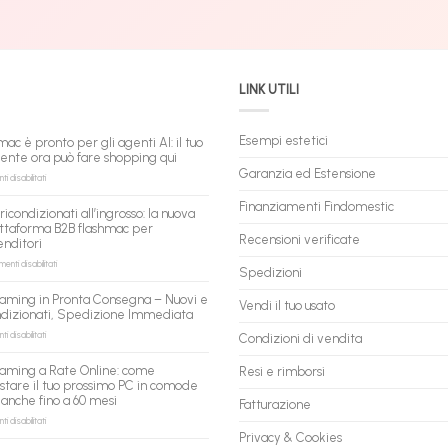
LINK UTILI
Esempi estetici
mac è pronto per gli agenti AI: il tuo
tente ora può fare shopping qui
Garanzia ed Estensione
su
 disabilitati
flashmac
è
Finanziamenti Findomestic
ricondizionati all’ingrosso: la nuova
pronto
ttaforma B2B flashmac per
per
Recensioni verificate
enditori
gli
agenti
su
nti disabilitati
Spedizioni
AI:
PC
il
ricondizionati
aming in Pronta Consegna – Nuovi e
tuo
Vendi il tuo usato
all’ingrosso:
ndizionati, Spedizione Immediata
assistente
la
ora
nuova
su
 disabilitati
Condizioni di vendita
può
piattaforma
PC
fare
B2B
Gaming
aming a Rate Online: come
Resi e rimborsi
shopping
flashmac
in
stare il tuo prossimo PC in comode
qui
per
Pronta
 anche fino a 60 mesi
rivenditori
Fatturazione
Consegna
–
su
 disabilitati
Nuovi
PC
Privacy & Cookies
e
Gaming