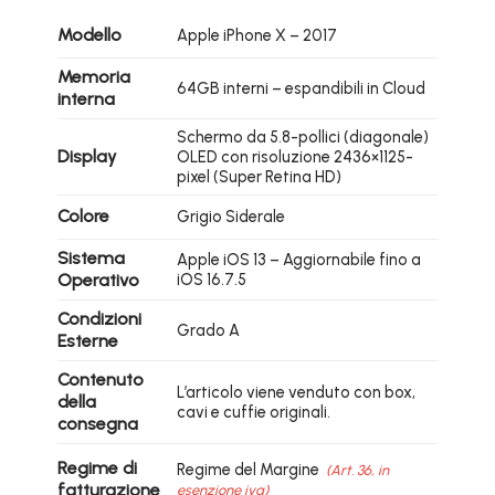
Modello
Apple iPhone X – 2017
Memoria
64GB interni – espandibili in Cloud
interna
Schermo da 5.8-pollici (diagonale)
Display
OLED con risoluzione 2436×1125-
pixel (Super Retina HD)
Colore
Grigio Siderale
Sistema
Apple iOS 13 – Aggiornabile fino a
Operativo
iOS 16.7.5
Condizioni
Grado A
Esterne
Contenuto
L’articolo viene venduto con box,
della
cavi e cuffie originali.
consegna
Regime di
Regime del Margine
(Art. 36, in
fatturazione
esenzione iva)