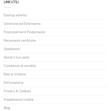
LINK UTILI
Gaming:
tuo
Trasforma
prossimo
il
PC
Tuo
in
Esempi estetici
Vecchio
comode
PC
rate,
Garanzia ed Estensione
in
anche
Valore
fino
con
Finanziamenti Findomestic
a
flashmac
60
mesi
Recensioni verificate
Spedizioni
Vendi il tuo usato
Condizioni di vendita
Resi e rimborsi
Fatturazione
Privacy & Cookies
Impostazioni cookie
Blog