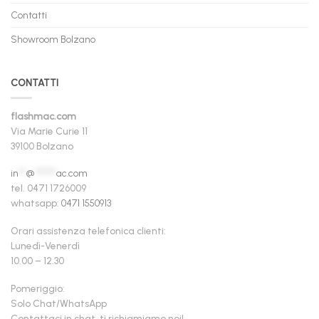
Contatti
Showroom Bolzano
CONTATTI
flashmac.com
Via Marie Curie 11
39100 Bolzano
in
**
@
******
ac.com
tel. 0471 1726009
whatsapp:
0471 1550913
Orari assistenza telefonica clienti:
Lunedì-Venerdì
10.00 – 12.30
Pomeriggio:
Solo Chat/WhatsApp
Contattaci in chat, ti richiamiamo noi!