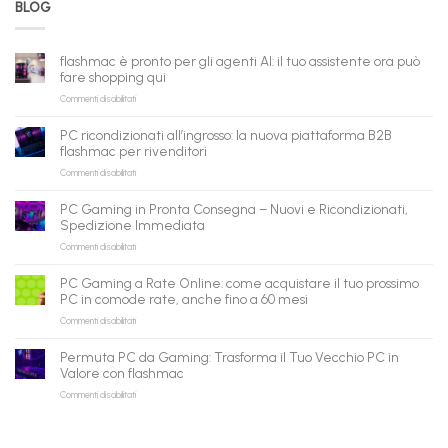
BLOG
flashmac è pronto per gli agenti AI: il tuo assistente ora può
fare shopping qui
su
Commenti disabilitati
flashmac
è
PC ricondizionati all’ingrosso: la nuova piattaforma B2B
pronto
flashmac per rivenditori
per
su
Commenti disabilitati
gli
PC
agenti
ricondizionati
AI:
PC Gaming in Pronta Consegna – Nuovi e Ricondizionati,
all’ingrosso:
il
Spedizione Immediata
la
tuo
su
Commenti disabilitati
nuova
assistente
PC
piattaforma
ora
Gaming
B2B
può
PC Gaming a Rate Online: come acquistare il tuo prossimo
in
flashmac
fare
PC in comode rate, anche fino a 60 mesi
Pronta
per
shopping
su
Commenti disabilitati
Consegna
rivenditori
qui
PC
–
Gaming
Nuovi
Permuta PC da Gaming: Trasforma il Tuo Vecchio PC in
a
e
Valore con flashmac
Rate
Ricondizionati,
su
Commenti disabilitati
Online:
Spedizione
Permuta
come
Immediata
PC
acquistare
da
il