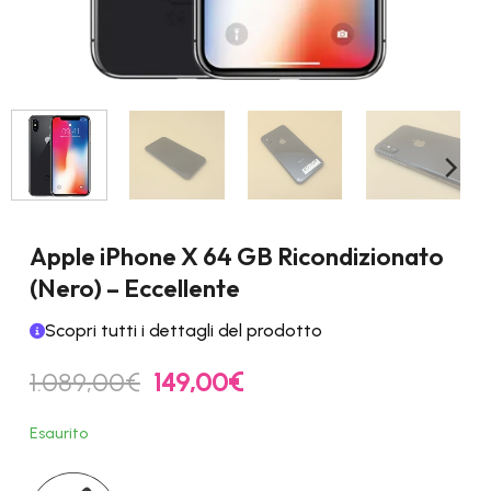
Apple iPhone X 64 GB Ricondizionato
(Nero) – Eccellente
Scopri tutti i dettagli del prodotto
Il
Il
1.089,00
€
149,00
€
prezzo
prezzo
originale
attuale
Esaurito
era:
è:
1.089,00€.
149,00€.