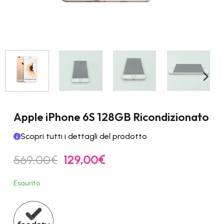
Apple iPhone 6S 128GB Ricondizionato
Scopri tutti i dettagli del prodotto
Il
Il
569,00
€
129,00
€
prezzo
prezzo
originale
attuale
Esaurito
era:
è:
569,00€.
129,00€.