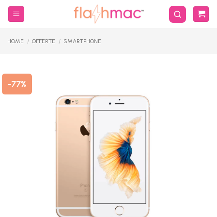
Salta
ai
contenuti
HOME
/
OFFERTE
/
SMARTPHONE
-77%