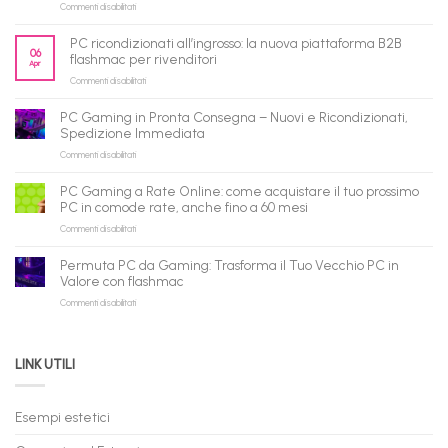
su
Commenti disabilitati
flashmac
è
PC ricondizionati all’ingrosso: la nuova piattaforma B2B
pronto
06
flashmac per rivenditori
Apr
per
su
Commenti disabilitati
gli
PC
agenti
ricondizionati
AI:
PC Gaming in Pronta Consegna – Nuovi e Ricondizionati,
all’ingrosso:
il
Spedizione Immediata
la
tuo
su
Commenti disabilitati
nuova
assistente
PC
piattaforma
ora
Gaming
B2B
può
PC Gaming a Rate Online: come acquistare il tuo prossimo
in
flashmac
fare
PC in comode rate, anche fino a 60 mesi
Pronta
per
shopping
su
Commenti disabilitati
Consegna
rivenditori
qui
PC
–
Gaming
Nuovi
Permuta PC da Gaming: Trasforma il Tuo Vecchio PC in
a
e
Valore con flashmac
Rate
Ricondizionati,
su
Commenti disabilitati
Online:
Spedizione
Permuta
come
Immediata
PC
acquistare
da
il
LINK UTILI
Gaming:
tuo
Trasforma
prossimo
il
PC
Tuo
in
Esempi estetici
Vecchio
comode
PC
rate,