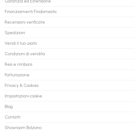
Garanzia ed Estensione
in
anche
Valore
fino
con
Finanziamenti Findomestic
a
flashmac
60
mesi
Recensioni verificate
Spedizioni
Vendi il tuo usato
Condizioni di vendita
Resi e rimborsi
Fatturazione
Privacy & Cookies
Impostazioni cookie
Blog
Contatti
Showroom Bolzano