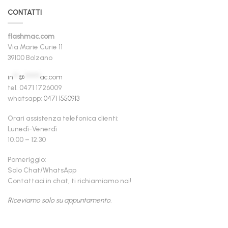
CONTATTI
flashmac.com
Via Marie Curie 11
39100 Bolzano
in
**
@
******
ac.com
tel. 0471 1726009
whatsapp:
0471 1550913
Orari assistenza telefonica clienti:
Lunedì-Venerdì
10.00 – 12.30
Pomeriggio:
Solo Chat/WhatsApp
Contattaci in chat, ti richiamiamo noi!
Riceviamo solo su appuntamento.