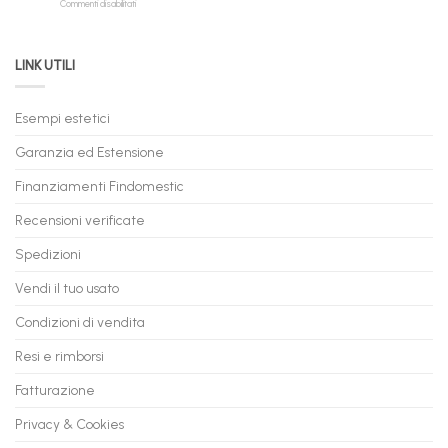
su
Commenti disabilitati
Online:
Spedizione
Permuta
come
Immediata
PC
acquistare
da
il
LINK UTILI
Gaming:
tuo
Trasforma
prossimo
il
PC
Tuo
in
Esempi estetici
Vecchio
comode
PC
rate,
Garanzia ed Estensione
in
anche
Valore
fino
con
Finanziamenti Findomestic
a
flashmac
60
mesi
Recensioni verificate
Spedizioni
Vendi il tuo usato
Condizioni di vendita
Resi e rimborsi
Fatturazione
Privacy & Cookies