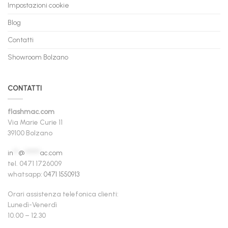
Impostazioni cookie
Blog
Contatti
Showroom Bolzano
CONTATTI
flashmac.com
Via Marie Curie 11
39100 Bolzano
in
**
@
******
ac.com
tel. 0471 1726009
whatsapp:
0471 1550913
Orari assistenza telefonica clienti:
Lunedì-Venerdì
10.00 – 12.30