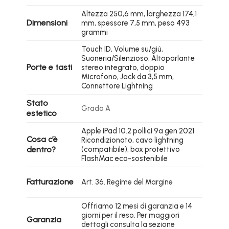
Altezza 250,6 mm, larghezza 174,1
Dimensioni
mm, spessore 7,5 mm, peso 493
grammi
Touch ID, Volume su/giù,
Suoneria/Silenzioso, Altoparlante
Porte e tasti
stereo integrato, doppio
Microfono, Jack da 3,5 mm,
Connettore Lightning
Stato
Grado A
estetico
Apple iPad 10.2 pollici 9a gen 2021
Cosa c’è
Ricondizionato, cavo lightning
dentro?
(compatibile), box protettivo
FlashMac eco-sostenibile
Fatturazione
Art. 36. Regime del Margine
Offriamo 12 mesi di garanzia e 14
giorni per il reso. Per maggiori
Garanzia
dettagli consulta la sezione