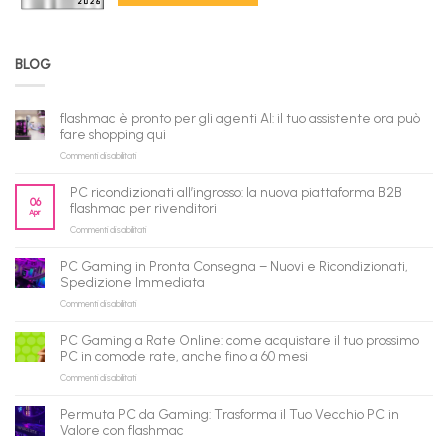
BLOG
flashmac è pronto per gli agenti AI: il tuo assistente ora può
fare shopping qui
su
Commenti disabilitati
flashmac
è
PC ricondizionati all’ingrosso: la nuova piattaforma B2B
pronto
06
flashmac per rivenditori
Apr
per
su
Commenti disabilitati
gli
PC
agenti
ricondizionati
AI:
PC Gaming in Pronta Consegna – Nuovi e Ricondizionati,
all’ingrosso:
il
Spedizione Immediata
la
tuo
su
Commenti disabilitati
nuova
assistente
PC
piattaforma
ora
Gaming
B2B
può
PC Gaming a Rate Online: come acquistare il tuo prossimo
in
flashmac
fare
PC in comode rate, anche fino a 60 mesi
Pronta
per
shopping
su
Commenti disabilitati
Consegna
rivenditori
qui
PC
–
Gaming
Nuovi
Permuta PC da Gaming: Trasforma il Tuo Vecchio PC in
a
e
Valore con flashmac
Rate
Ricondizionati,