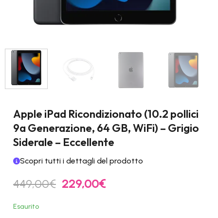
Apple iPad Ricondizionato (10.2 pollici
9a Generazione, 64 GB, WiFi) – Grigio
Siderale – Eccellente
Scopri tutti i dettagli del prodotto
Il
Il
449,00
€
229,00
€
prezzo
prezzo
originale
attuale
Esaurito
era:
è: