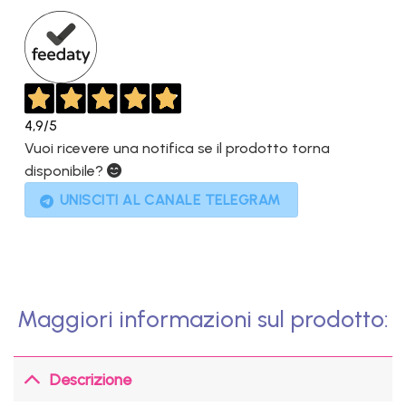
449,00€.
229,00€.
4,9
/5
Vuoi ricevere una notifica se il prodotto torna
disponibile?
UNISCITI AL CANALE TELEGRAM
Maggiori informazioni sul prodotto:
Descrizione