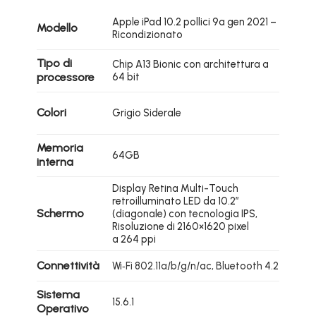
Apple iPad 10.2 pollici 9a gen 2021 –
Modello
Ricondizionato
Tipo di
Chip A13 Bionic con architettura a
processore
64 bit
Colori
Grigio Siderale
Memoria
64GB
interna
Display Retina Multi-Touch
retroilluminato LED da 10.2″
Schermo
(diagonale) con tecnologia IPS,
Risoluzione di 2160×1620 pixel
a 264 ppi
Connettività
Wi‑Fi 802.11a/b/g/n/ac, Bluetooth 4.2
Sistema
15.6.1
Operativo