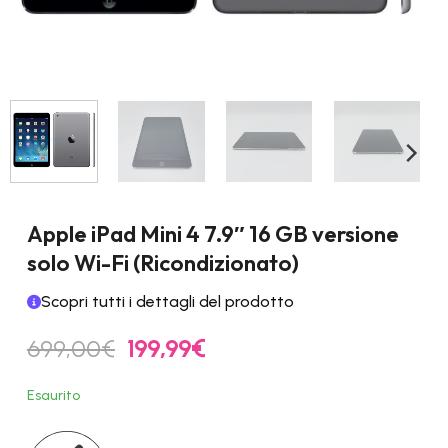
Apple iPad Mini 4 7.9″ 16 GB versione
solo Wi-Fi (Ricondizionato)
Scopri tutti i dettagli del prodotto
Il
Il
699,00
€
199,99
€
prezzo
prezzo
originale
attuale
Esaurito
era:
è:
699,00€.
199,99€.