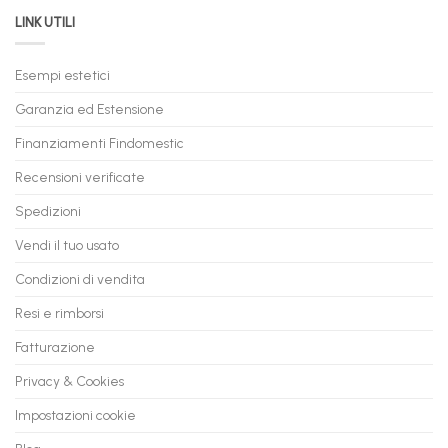
da
il
LINK UTILI
Gaming:
tuo
Trasforma
prossimo
il
PC
Tuo
in
Esempi estetici
Vecchio
comode
PC
rate,
Garanzia ed Estensione
in
anche
Valore
fino
con
Finanziamenti Findomestic
a
flashmac
60
mesi
Recensioni verificate
Spedizioni
Vendi il tuo usato
Condizioni di vendita
Resi e rimborsi
Fatturazione
Privacy & Cookies
Impostazioni cookie