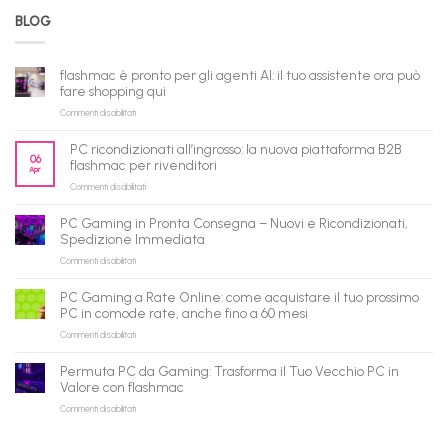
BLOG
flashmac è pronto per gli agenti AI: il tuo assistente ora può
fare shopping qui
su
Commenti disabilitati
flashmac
è
PC ricondizionati all’ingrosso: la nuova piattaforma B2B
pronto
06
flashmac per rivenditori
Apr
per
su
Commenti disabilitati
gli
PC
agenti
ricondizionati
AI:
PC Gaming in Pronta Consegna – Nuovi e Ricondizionati,
all’ingrosso:
il
Spedizione Immediata
la
tuo
su
Commenti disabilitati
nuova
assistente
PC
piattaforma
ora
Gaming
B2B
può
PC Gaming a Rate Online: come acquistare il tuo prossimo
in
flashmac
fare
PC in comode rate, anche fino a 60 mesi
Pronta
per
shopping
su
Commenti disabilitati
Consegna
rivenditori
qui
PC
–
Gaming
Nuovi
Permuta PC da Gaming: Trasforma il Tuo Vecchio PC in
a
e
Valore con flashmac
Rate
Ricondizionati,
su
Commenti disabilitati
Online:
Spedizione
Permuta
come
Immediata
PC
acquistare