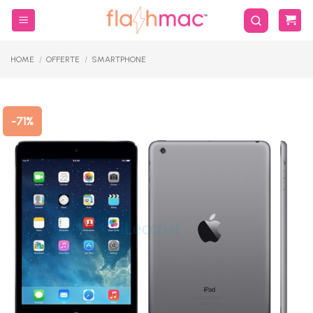
Salta
ai
contenuti
HOME
/
OFFERTE
/
SMARTPHONE
-71%