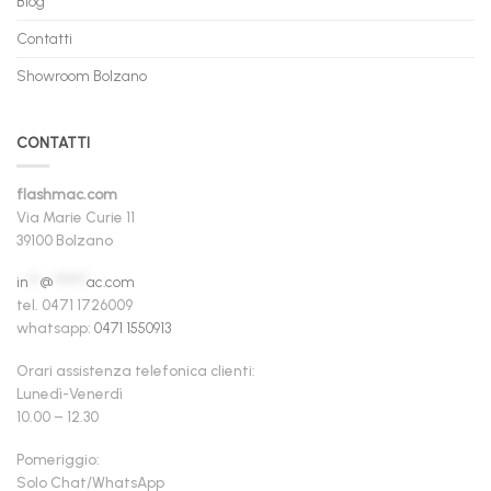
Blog
Contatti
Showroom Bolzano
CONTATTI
flashmac.com
Via Marie Curie 11
39100 Bolzano
in
**
@
******
ac.com
tel. 0471 1726009
whatsapp:
0471 1550913
Orari assistenza telefonica clienti:
Lunedì-Venerdì
10.00 – 12.30
Pomeriggio:
Solo Chat/WhatsApp