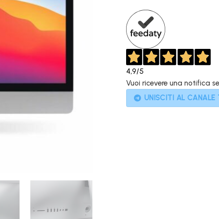
2.199,00
4,9
/5
Vuoi ricevere una notifica s
UNISCITI AL CANALE