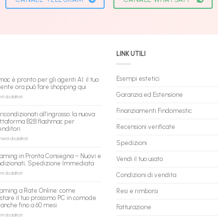
LINK UTILI
Esempi estetici
mac è pronto per gli agenti AI: il tuo
tente ora può fare shopping qui
Garanzia ed Estensione
su
 disabilitati
flashmac
è
Finanziamenti Findomestic
ricondizionati all’ingrosso: la nuova
pronto
ttaforma B2B flashmac per
per
Recensioni verificate
enditori
gli
agenti
su
nti disabilitati
Spedizioni
AI:
PC
il
ricondizionati
aming in Pronta Consegna – Nuovi e
tuo
Vendi il tuo usato
all’ingrosso:
ndizionati, Spedizione Immediata
assistente
la
ora
nuova
su
 disabilitati
Condizioni di vendita
può
piattaforma
PC
fare
B2B
Gaming
aming a Rate Online: come
Resi e rimborsi
shopping
flashmac
in
stare il tuo prossimo PC in comode
qui
per
Pronta
 anche fino a 60 mesi
rivenditori
Fatturazione
Consegna
–
su
 disabilitati