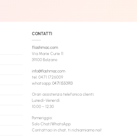
CONTATTI
flashmac.com
Via Marie Curie 11
39100 Bolzano
info@flashmac.com
tel. 0471 1726009
whatsapp:
0471 1550913
Orari assistenza telefonica clienti:
Lunedì-Venerdì
10.00 – 12.30
Pomeriggio:
Solo Chat/WhatsApp
Contattaci in chat, ti richiamiamo noi!