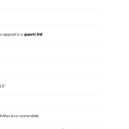
ia apposita a
questo link
,5″
ashMac eco-sostenibile