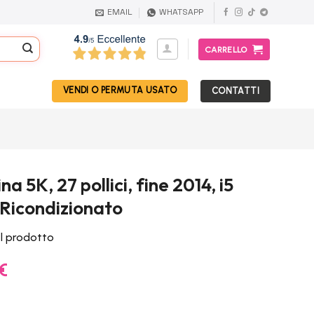
EMAIL
WHATSAPP
CARRELLO
VENDI O PERMUTA USATO
CONTATTI
a 5K, 27 pollici, fine 2014, i5
Ricondizionato
el prodotto
Il
€
prezzo
e
attuale
è: