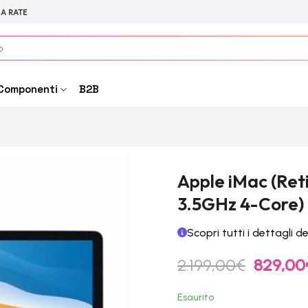
 A RATE
Componenti
B2B
Apple iMac (Retin
3.5GHz 4-Core) 
Scopri tutti i dettagli d
Il
2.199,00
€
829,00
prezzo
original
Esaurito
era: