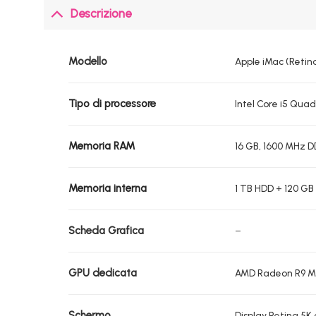
Descrizione
Modello
Apple iMac (Retina 
Tipo di processore
Intel Core i5 Qua
Memoria RAM
16 GB, 1600 MHz D
Memoria interna
1 TB HDD + 120 GB
Scheda Grafica
–
GPU dedicata
AMD Radeon R9 M
Schermo
Display Retina 5K 