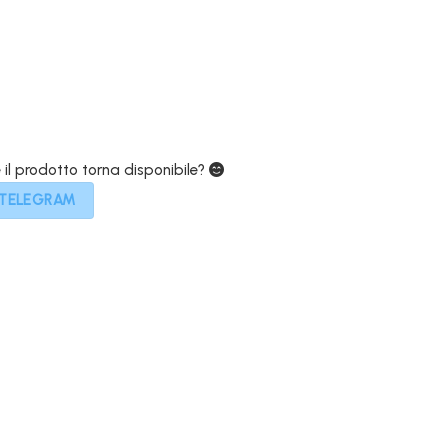
€.
829,00€.
e il prodotto torna disponibile?
 TELEGRAM