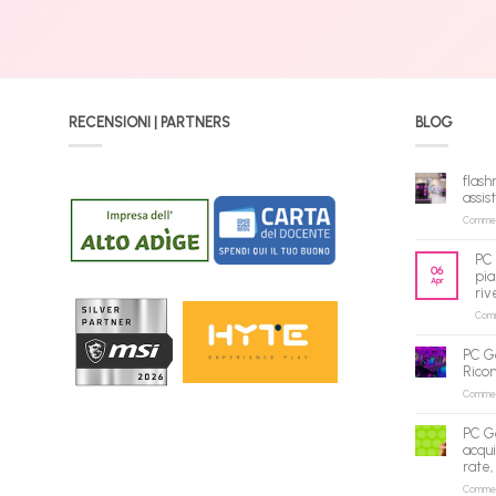
RECENSIONI | PARTNERS
BLOG
flash
assis
Commenti
PC 
06
pia
Apr
riv
Comme
PC G
Rico
Commenti
PC G
acqui
rate,
Commenti