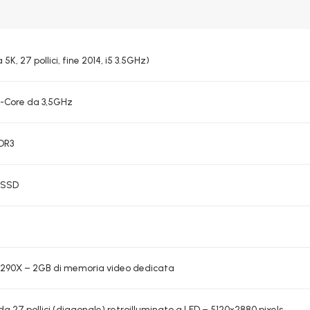
5K, 27 pollici, fine 2014, i5 3.5GHz)
d-Core da 3,5GHz
DR3
 SSD
290X – 2
GB di memoria video dedicata
da 27 pollici (diagonale) retroilluminato a LED – 5120×2880 pixels