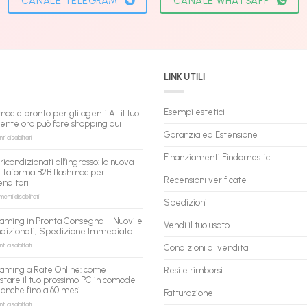
CANALE TELEGRAM
CANALE WHATSAPP
LINK UTILI
Esempi estetici
mac è pronto per gli agenti AI: il tuo
tente ora può fare shopping qui
Garanzia ed Estensione
su
 disabilitati
flashmac
è
Finanziamenti Findomestic
ricondizionati all’ingrosso: la nuova
pronto
ttaforma B2B flashmac per
per
Recensioni verificate
enditori
gli
agenti
su
nti disabilitati
Spedizioni
AI:
PC
il
ricondizionati
aming in Pronta Consegna – Nuovi e
tuo
Vendi il tuo usato
all’ingrosso:
ndizionati, Spedizione Immediata
assistente
la
ora
nuova
su
 disabilitati
Condizioni di vendita
può
piattaforma
PC
fare
B2B
Gaming
aming a Rate Online: come
Resi e rimborsi
shopping
flashmac
in
stare il tuo prossimo PC in comode
qui
per
Pronta
 anche fino a 60 mesi
rivenditori
Fatturazione
Consegna
–
su
 disabilitati