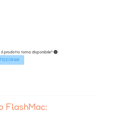
e
attuale
è:
0€.
499,00€.
e il prodotto torna disponibile?
 TELEGRAM
to FlashMac: