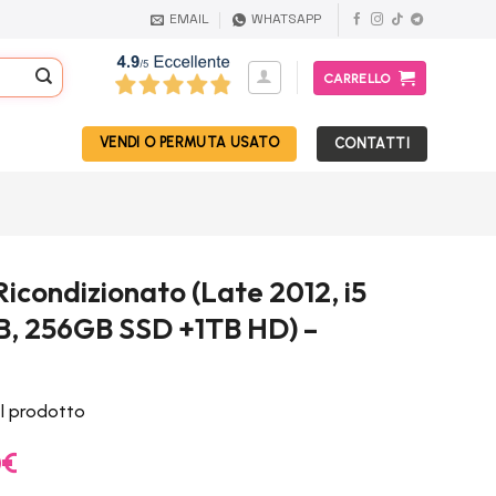
EMAIL
WHATSAPP
CARRELLO
VENDI O PERMUTA USATO
CONTATTI
icondizionato (Late 2012, i5
B, 256GB SSD +1TB HD) –
el prodotto
Il
0
€
prezzo