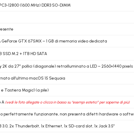
 PC3-12800 (1600 MHz) DDR3 SO-DIMM
resente
A GeForce GTX 675MX – 1 GB di memoria video dedicata
B SSD M.2 + 1TB HD SATA
y 2K da 27″ pollici (diagonale) retroilluminato a LED – 2560×1440 pixels
rnato all’ultimo macOS 15 Sequoia
e Tastiera Magic1 (a pile)
o A
(vedi le foto allegate o clicca in basso su “esempi estetici” per saperne di più)
lo perfettamente funzionante, non presenta difetti hardware o soft
 3.0, 2x Thunderbolt, 1x Ethernet, 1x SD-card slot, 1x Jack 3.5″