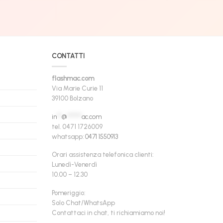
CONTATTI
flashmac.com
Via Marie Curie 11
39100 Bolzano
in
**
@
******
ac.com
tel. 0471 1726009
whatsapp:
0471 1550913
Orari assistenza telefonica clienti:
Lunedì-Venerdì
10.00 – 12.30
Pomeriggio:
Solo Chat/WhatsApp
Contattaci in chat, ti richiamiamo noi!