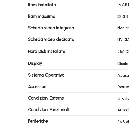
Ram installata
16 GB
Ram massima
32 GB
Scheda video integrata
Non p
Scheda video dedicata
NVIDI
Hard Disk installato
256 G
Display
Displa
Sistema Operativo
Aggio
Accessori
Mouse 
Condizioni Esterne
Grad
Condizioni Funzionali
Artico
Periferiche
4x USB