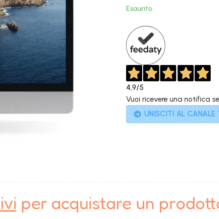
original
Esaurito
era:
2.499,0
4,9
/5
Vuoi ricevere una notifica s
UNISCITI AL CANALE
ivi
per acquistare un prodot