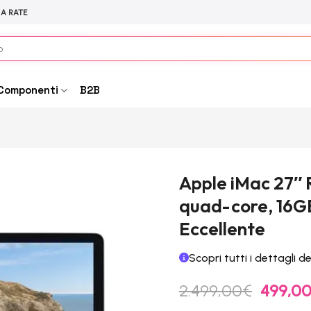
 A RATE
Componenti
B2B
Apple iMac 27″ R
quad-core, 16G
Eccellente
Scopri tutti i dettagli d
Il
2.499,00
€
499,0
prezzo