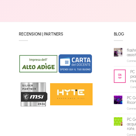
RECENSIONI | PARTNERS
BLOG
flash
assis
Commenti
PC 
06
pia
Apr
riv
Comme
PC G
Rico
Commenti
PC G
acqui
rate,
Commenti