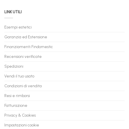
PC
acquistare
da
il
LINK UTILI
Gaming:
tuo
Trasforma
prossimo
il
PC
Tuo
in
Esempi estetici
Vecchio
comode
PC
rate,
Garanzia ed Estensione
in
anche
Valore
fino
con
Finanziamenti Findomestic
a
flashmac
60
mesi
Recensioni verificate
Spedizioni
Vendi il tuo usato
Condizioni di vendita
Resi e rimborsi
Fatturazione
Privacy & Cookies
Impostazioni cookie