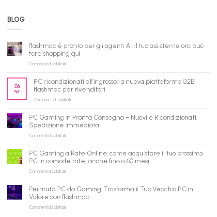
BLOG
flashmac è pronto per gli agenti AI: il tuo assistente ora può
fare shopping qui
su
Commenti disabilitati
flashmac
è
PC ricondizionati all’ingrosso: la nuova piattaforma B2B
pronto
06
flashmac per rivenditori
Apr
per
su
Commenti disabilitati
gli
PC
agenti
ricondizionati
AI:
PC Gaming in Pronta Consegna – Nuovi e Ricondizionati,
all’ingrosso:
il
Spedizione Immediata
la
tuo
su
Commenti disabilitati
nuova
assistente
PC
piattaforma
ora
Gaming
B2B
può
PC Gaming a Rate Online: come acquistare il tuo prossimo
in
flashmac
fare
PC in comode rate, anche fino a 60 mesi
Pronta
per
shopping
su
Commenti disabilitati
Consegna
rivenditori
qui
PC
–
Gaming
Nuovi
Permuta PC da Gaming: Trasforma il Tuo Vecchio PC in
a
e
Valore con flashmac
Rate
Ricondizionati,
su
Commenti disabilitati
Online:
Spedizione
Permuta
come
Immediata