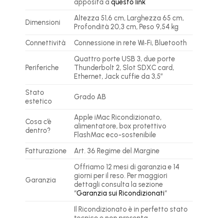
apposita a
questo link
Altezza 51,6 cm, Larghezza 65 cm,
Dimensioni
Profondità 20,3 cm, Peso 9,54 kg
Connettività
Connessione in rete Wi‑Fi, Bluetooth
Quattro porte USB 3, due porte
Periferiche
Thunderbolt 2, Slot SDXC card,
Ethernet, Jack cuffie da 3,5″
Stato
Grado AB
estetico
Apple iMac Ricondizionato,
Cosa c’è
alimentatore, box protettivo
dentro?
FlashMac eco-sostenibile
Fatturazione
Art. 36 Regime del Margine
Offriamo 12 mesi di garanzia e 14
giorni per il reso. Per maggiori
Garanzia
dettagli consulta la sezione
“
Garanzia sui Ricondizionati
“
Il Ricondizionato è in perfetto stato
tecnico e non presenta