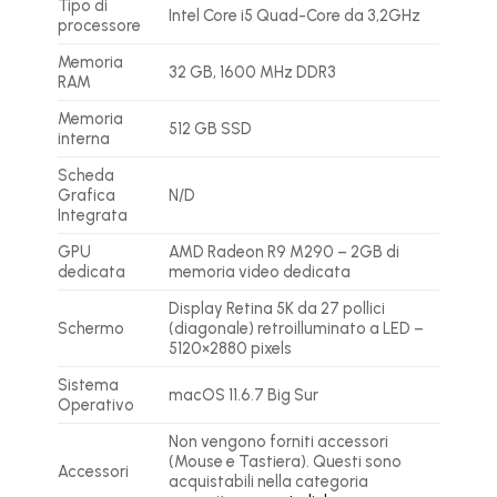
Tipo di
Intel Core i5 Quad-Core da 3,2GHz
processore
Memoria
32 GB, 1600 MHz DDR3
RAM
Memoria
512 GB SSD
interna
Scheda
Grafica
N/D
Integrata
GPU
AMD Radeon R9 M290 – 2GB di
dedicata
memoria video dedicata
Display Retina 5K da 27 pollici
Schermo
(diagonale) retroilluminato a LED –
5120×2880 pixels
Sistema
macOS 11.6.7 Big Sur
Operativo
Non vengono forniti accessori
(Mouse e Tastiera). Questi sono
Accessori
acquistabili nella categoria