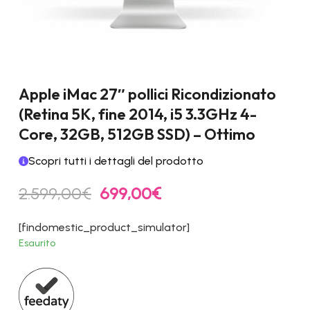
Apple iMac 27″ pollici Ricondizionato
(Retina 5K, fine 2014, i5 3.3GHz 4-
Core, 32GB, 512GB SSD) – Ottimo
Scopri tutti i dettagli del prodotto
Il
Il
2.599,00
€
699,00
€
prezzo
prezzo
originale
attuale
[findomestic_product_simulator]
era:
è:
Esaurito
2.599,00€.
699,00€.