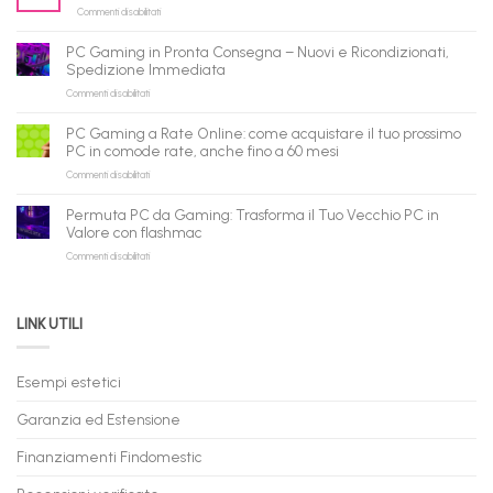
su
Commenti disabilitati
gli
PC
agenti
ricondizionati
AI:
PC Gaming in Pronta Consegna – Nuovi e Ricondizionati,
all’ingrosso:
il
Spedizione Immediata
la
tuo
su
Commenti disabilitati
nuova
assistente
PC
piattaforma
ora
Gaming
B2B
può
PC Gaming a Rate Online: come acquistare il tuo prossimo
in
flashmac
fare
PC in comode rate, anche fino a 60 mesi
Pronta
per
shopping
su
Commenti disabilitati
Consegna
rivenditori
qui
PC
–
Gaming
Nuovi
Permuta PC da Gaming: Trasforma il Tuo Vecchio PC in
a
e
Valore con flashmac
Rate
Ricondizionati,
su
Commenti disabilitati
Online:
Spedizione
Permuta
come
Immediata
PC
acquistare
da
il
LINK UTILI
Gaming:
tuo
Trasforma
prossimo
il
PC
Tuo
in
Esempi estetici
Vecchio
comode
PC
rate,
Garanzia ed Estensione
in
anche
Valore
fino
con
Finanziamenti Findomestic
a
flashmac
60
mesi