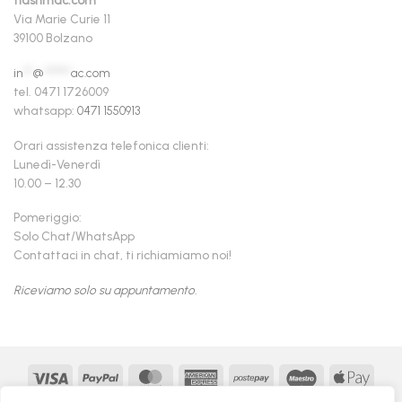
flashmac.com
Via Marie Curie 11
39100 Bolzano
in
**
@
******
ac.com
tel. 0471 1726009
whatsapp:
0471 1550913
Orari assistenza telefonica clienti:
Lunedì-Venerdì
10.00 – 12.30
Pomeriggio:
Solo Chat/WhatsApp
Contattaci in chat, ti richiamiamo noi!
Riceviamo solo su appuntamento.
Visa
PayPal
MasterCard
American
Postepay
Maestro
Appl
Express
Pay