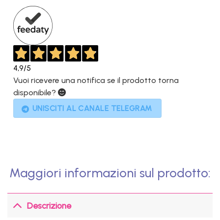
1.399,00€.
799,00€.
4,9
/5
Vuoi ricevere una notifica se il prodotto torna
disponibile?
UNISCITI AL CANALE TELEGRAM
Maggiori informazioni sul prodotto:
Descrizione