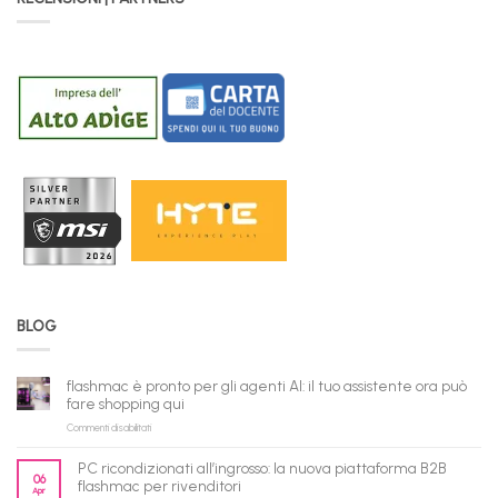
BLOG
flashmac è pronto per gli agenti AI: il tuo assistente ora può
fare shopping qui
su
Commenti disabilitati
flashmac
è
PC ricondizionati all’ingrosso: la nuova piattaforma B2B
pronto
06
flashmac per rivenditori
Apr
per