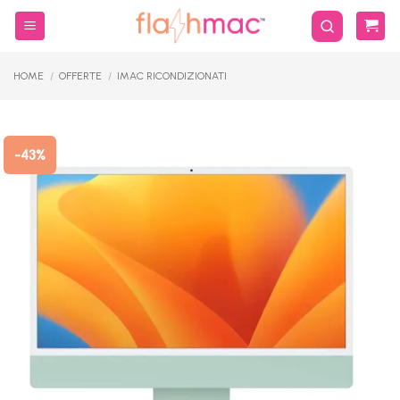
Salta
ai
contenuti
HOME
/
OFFERTE
/
IMAC RICONDIZIONATI
-43%