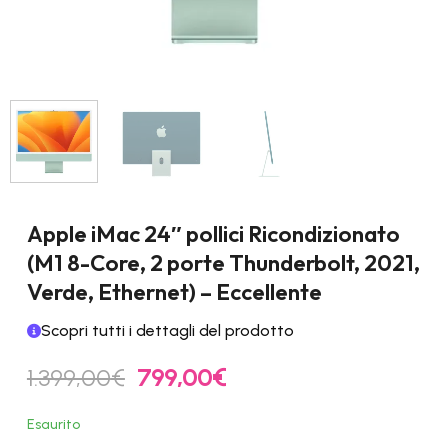
Apple iMac 24″ pollici Ricondizionato
(M1 8-Core, 2 porte Thunderbolt, 2021,
Verde, Ethernet) – Eccellente
Scopri tutti i dettagli del prodotto
Il
Il
1.399,00
€
799,00
€
prezzo
prezzo
originale
attuale
Esaurito
era:
è: