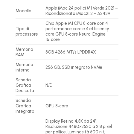
Apple iMac 24 pollici M1 Verde 2021 –
Modello
Ricondizionato iMac21,2 – A2439
Chip Apple M1 CPU 8‑core con 4
Tipo di
performance core e 4 efficiency
processore
core GPU 8‑core Neural Engine
16‑core
Memoria
8GB 4266 MT/s LPDDR4X
RAM
Memoria
256 GB, SSD integrato NVMe
interna
Scheda
Grafica
N/D
Dedicata
Scheda
Grafica
GPU 8‑core
integrata
Display Retina 4,5K da 24″,
Risoluzione 4480×2520 a 218 pixel
per pollice, Luminosità 500 nit;