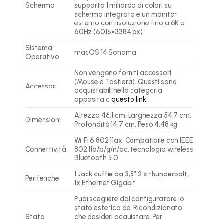
Schermo
supporta 1 miliardo di colori su
schermo integrato e un monitor
esterno con risoluzione fino a 6K a
60Hz (6016×3384 px)
Sistema
macOS 14 Sonoma
Operativo
Non vengono forniti accessori
(Mouse e Tastiera). Questi sono
Accessori
acquistabili nella categoria
apposita a
questo link
Altezza 46,1 cm, Larghezza 54,7 cm,
Dimensioni
Profondità 14,7 cm, Peso 4,48 kg
Wi‑Fi 6 802.11ax, Compatibile con IEEE
Connettività
802.11a/b/g/n/ac, tecnologia wireless
Bluetooth 5.0
1 Jack cuffie da 3,5″ 2 x thunderbolt,
Periferiche
1x Ethernet Gigabit
Puoi scegliere dal configuratore lo
stato estetico del Ricondizionato
Stato
che desideri acquistare. Per