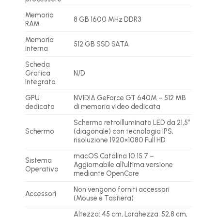
Memoria
8 GB 1600 MHz DDR3
RAM
Memoria
512 GB SSD SATA
interna
Scheda
Grafica
N/D
Integrata
GPU
NVIDIA GeForce GT 640M – 512 MB
dedicata
di memoria video dedicata
Schermo retroilluminato LED da 21,5″
Schermo
(diagonale) con tecnologia IPS,
risoluzione 1920×1080 Full HD
macOS Catalina 10.15.7 –
Sistema
Aggiornabile all’ultima versione
Operativo
mediante OpenCore
Non vengono forniti accessori
Accessori
(Mouse e Tastiera)
Altezza: 45 cm, Larghezza: 52,8 cm,