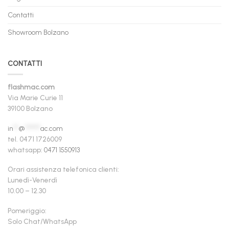
Contatti
Showroom Bolzano
CONTATTI
flashmac.com
Via Marie Curie 11
39100 Bolzano
in
**
@
******
ac.com
tel. 0471 1726009
whatsapp:
0471 1550913
Orari assistenza telefonica clienti:
Lunedì-Venerdì
10.00 – 12.30
Pomeriggio:
Solo Chat/WhatsApp