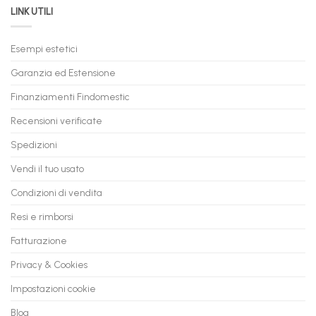
LINK UTILI
Gaming:
tuo
Trasforma
prossimo
il
PC
Tuo
in
Esempi estetici
Vecchio
comode
PC
rate,
Garanzia ed Estensione
in
anche
Valore
fino
con
Finanziamenti Findomestic
a
flashmac
60
mesi
Recensioni verificate
Spedizioni
Vendi il tuo usato
Condizioni di vendita
Resi e rimborsi
Fatturazione
Privacy & Cookies
Impostazioni cookie
Blog