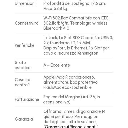
Dimensioni
Profondità del sostegno: 17,5 cm,
Peso: 5,68 kg
Wi‑Fi 802.11ac Compatibile con IEEE
Connettività
802.11a/b/g/n, Tecnologia wireless
Bluetooth 4.0
1 x Jack, 1 x Slot SDXC card 4 x USB 3,
2 x thunderbolt 2, 1 x Mini
Periferiche
DisplayPort, 1x Ethernet, 1 x Slot per
cavo di sicurezza Kensington
Stato
A – Eccellente
estetico
Apple iMac Ricondizionato,
Cosa c’è
alimentatore, box protettivo
dentro?
FlashMac eco-sostenibile
Regime del Margine (Art. 36, in
Fatturazione
esenzione iva)
Offriamo 12 mesi di garanzia e 14
giorni per il reso. Per maggiori
Garanzia
dettagli consulta la sezione
“
Garanzia sui Ricondizionati
“