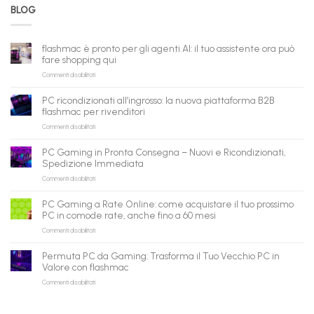
BLOG
flashmac è pronto per gli agenti AI: il tuo assistente ora può
fare shopping qui
su
Commenti disabilitati
flashmac
è
PC ricondizionati all’ingrosso: la nuova piattaforma B2B
pronto
flashmac per rivenditori
per
su
Commenti disabilitati
gli
PC
agenti
ricondizionati
AI:
PC Gaming in Pronta Consegna – Nuovi e Ricondizionati,
all’ingrosso:
il
Spedizione Immediata
la
tuo
su
Commenti disabilitati
nuova
assistente
PC
piattaforma
ora
Gaming
B2B
può
PC Gaming a Rate Online: come acquistare il tuo prossimo
in
flashmac
fare
PC in comode rate, anche fino a 60 mesi
Pronta
per
shopping
su
Commenti disabilitati
Consegna
rivenditori
qui
PC
–
Gaming
Nuovi
Permuta PC da Gaming: Trasforma il Tuo Vecchio PC in
a
e
Valore con flashmac
Rate
Ricondizionati,
su
Commenti disabilitati
Online:
Spedizione
Permuta
come
Immediata
PC
acquistare
da
il