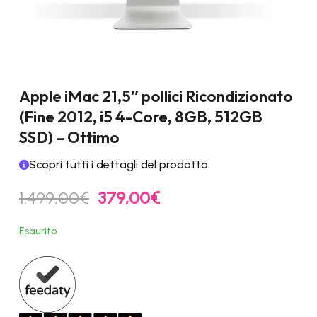
Apple iMac 21,5″ pollici Ricondizionato
(Fine 2012, i5 4-Core, 8GB, 512GB
SSD) – Ottimo
Scopri tutti i dettagli del prodotto
Il
Il
1.499,00
€
379,00
€
prezzo
prezzo
originale
attuale
Esaurito
era:
è:
1.499,00€.
379,00€.