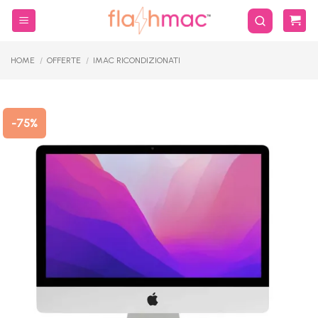
Salta
ai
contenuti
HOME
/
OFFERTE
/
IMAC RICONDIZIONATI
-75%