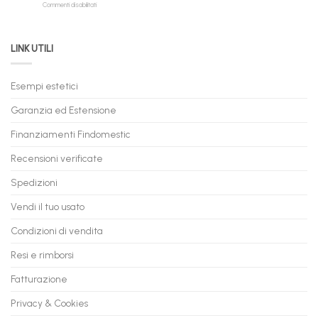
su
Commenti disabilitati
Online:
Spedizione
Permuta
come
Immediata
PC
acquistare
da
il
LINK UTILI
Gaming:
tuo
Trasforma
prossimo
il
PC
Tuo
in
Esempi estetici
Vecchio
comode
PC
rate,
Garanzia ed Estensione
in
anche
Valore
fino
con
Finanziamenti Findomestic
a
flashmac
60
mesi
Recensioni verificate
Spedizioni
Vendi il tuo usato
Condizioni di vendita
Resi e rimborsi
Fatturazione
Privacy & Cookies