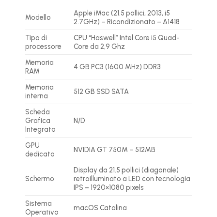
Apple iMac (21.5 pollici, 2013, i5
Modello
2.7GHz) – Ricondizionato – A1418
Tipo di
CPU “Haswell” Intel Core i5 Quad-
processore
Core da 2,9 Ghz
Memoria
4 GB PC3 (1600 MHz) DDR3
RAM
Memoria
512 GB SSD SATA
interna
Scheda
Grafica
N/D
Integrata
GPU
NVIDIA GT 750M – 512MB
dedicata
Display da 21.5 pollici (diagonale)
Schermo
retroilluminato a LED con tecnologia
IPS – 1920×1080 pixels
Sistema
macOS Catalina
Operativo