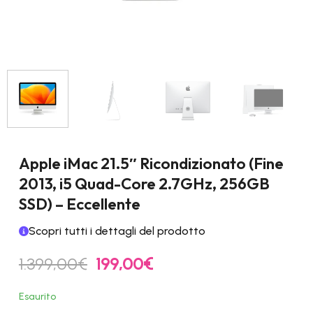
Apple iMac 21.5″ Ricondizionato (Fine
2013, i5 Quad-Core 2.7GHz, 256GB
SSD) – Eccellente
Scopri tutti i dettagli del prodotto
Il
Il
1.399,00
€
199,00
€
prezzo
prezzo
originale
attuale
Esaurito
era:
è: