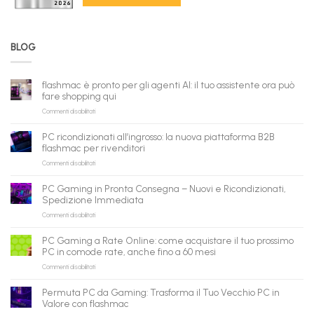
BLOG
flashmac è pronto per gli agenti AI: il tuo assistente ora può
fare shopping qui
su
Commenti disabilitati
flashmac
è
PC ricondizionati all’ingrosso: la nuova piattaforma B2B
pronto
flashmac per rivenditori
per
su
Commenti disabilitati
gli
PC
agenti
ricondizionati
AI:
PC Gaming in Pronta Consegna – Nuovi e Ricondizionati,
all’ingrosso:
il
Spedizione Immediata
la
tuo
su
Commenti disabilitati
nuova
assistente
PC
piattaforma
ora
Gaming
B2B
può
PC Gaming a Rate Online: come acquistare il tuo prossimo
in
flashmac
fare
PC in comode rate, anche fino a 60 mesi
Pronta
per
shopping
su
Commenti disabilitati
Consegna
rivenditori
qui
PC
–
Gaming
Nuovi
Permuta PC da Gaming: Trasforma il Tuo Vecchio PC in
a
e
Valore con flashmac
Rate
Ricondizionati,