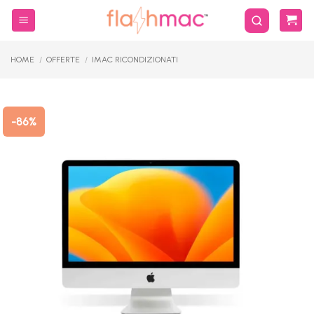
Salta
ai
contenuti
HOME
/
OFFERTE
/
IMAC RICONDIZIONATI
-86%