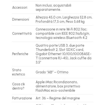
Non inclusi, acquistabili
Accessori
separatamente.
Altezza 45,0 cm, Larghezza 52,8 cm,
Dimensioni
Profondità 17,5 cm, Peso 5,68 kg
Connessione in rete Wi‑Fi 802.11ac;
Connettività
compatibile con IEEE 802.11a/b/g/n,
tecnologia wireless Bluetooth 4.2
Quattro porte USB 3, due porte
Thunderbolt 2, Slot SDXC card,
Periferiche
Gigabit Ethernet 10/100/1000BASE-
T (connettore RJ-45), Jack cuffie da
3,5″
Stato
Grado “AB” – Ottimo
estetico
Apple iMac Ricondizionato,
Cosa c’è
alimentatore, box protettivo
dentro?
FlashMac eco-sostenibile
Fatturazione
Art. 36 – Regime del margine