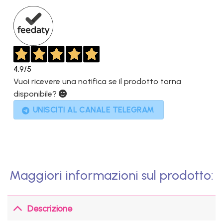
1.399,00€.
199,00€.
4,9
/5
Vuoi ricevere una notifica se il prodotto torna
disponibile?
UNISCITI AL CANALE TELEGRAM
Maggiori informazioni sul prodotto:
Descrizione