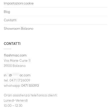
Impostazioni cookie
Blog
Contatti
Showroom Bolzano
CONTATTI
flashmac.com
Via Marie Curie 11
39100 Bolzano
in
**
@
******
ac.com
tel. 0471 1726009
whatsapp:
0471 1550913
Orari assistenza telefonica clienti:
Lunedì-Venerdì
10.00 – 12.30