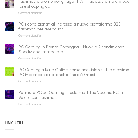
flashmac è pronto per gli agenti AI: il tuo assistente ora può
fare shopping qui
su
Commenti disabilitati
flashmac
è
PC ricondizionati all’ingrosso: la nuova piattaforma B2B
pronto
flashmac per rivenditori
per
su
Commenti disabilitati
gli
PC
agenti
ricondizionati
AI:
PC Gaming in Pronta Consegna – Nuovi e Ricondizionati,
all’ingrosso:
il
Spedizione Immediata
la
tuo
su
Commenti disabilitati
nuova
assistente
PC
piattaforma
ora
Gaming
B2B
può
PC Gaming a Rate Online: come acquistare il tuo prossimo
in
flashmac
fare
PC in comode rate, anche fino a 60 mesi
Pronta
per
shopping
su
Commenti disabilitati
Consegna
rivenditori
qui
PC
–
Gaming
Nuovi
Permuta PC da Gaming: Trasforma il Tuo Vecchio PC in
a
e
Valore con flashmac
Rate
Ricondizionati,
su
Commenti disabilitati
Online:
Spedizione
Permuta
come
Immediata
PC
acquistare
da
il
LINK UTILI
Gaming:
tuo
Trasforma
prossimo
il
PC
Tuo
in