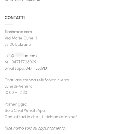
CONTATTI
flashmac.com
Via Marie Curie 11
39100 Bolzano
in
**
@
******
ac.com
tel. 0471 1726009
whatsapp:
0471 1550913
Orari assistenza telefonica clienti:
Lunedì-Venerdì
10.00 – 12.30
Pomeriggio:
Solo Chat/WhatsApp
Contattaci in chat, ti richiamiamo noi!
Riceviamo solo su appuntamento.