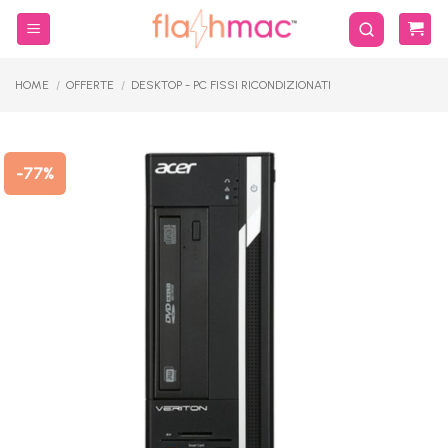
Salta
ai
contenuti
HOME
/
OFFERTE
/
DESKTOP - PC FISSI RICONDIZIONATI
-77%