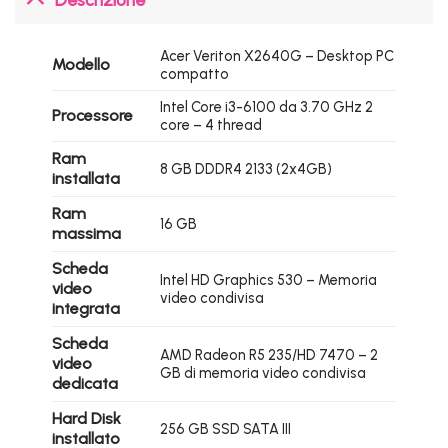
Acer Veriton X2640G – Desktop PC
Modello
compatto
Intel Core i3-6100 da 3.70 GHz 2
Processore
core – 4 thread
Ram
8 GB DDDR4 2133 (2x4GB)
installata
Ram
16 GB
massima
Scheda
Intel HD Graphics 530 – Memoria
video
video condivisa
integrata
Scheda
AMD Radeon R5 235/HD 7470 – 2
video
GB di memoria video condivisa
dedicata
Hard Disk
256 GB SSD SATA III
installato