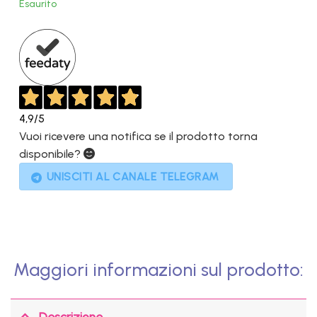
Esaurito
era:
è:
599,00€.
139,00€.
4,9
/5
Vuoi ricevere una notifica se il prodotto torna
disponibile?
UNISCITI AL CANALE TELEGRAM
Maggiori informazioni sul prodotto:
Descrizione