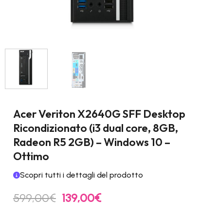
Acer Veriton X2640G SFF Desktop
Ricondizionato (i3 dual core, 8GB,
Radeon R5 2GB) – Windows 10 –
Ottimo
Scopri tutti i dettagli del prodotto
Il
Il
599,00
€
139,00
€
prezzo
prezzo
originale
attuale