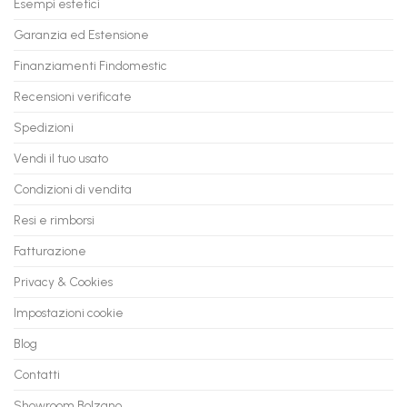
Esempi estetici
Vecchio
comode
PC
rate,
Garanzia ed Estensione
in
anche
Valore
fino
con
Finanziamenti Findomestic
a
flashmac
60
mesi
Recensioni verificate
Spedizioni
Vendi il tuo usato
Condizioni di vendita
Resi e rimborsi
Fatturazione
Privacy & Cookies
Impostazioni cookie
Blog
Contatti
Showroom Bolzano