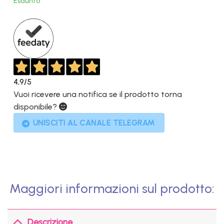
Esaurito
899,00€.
379,00€.
4,9
/5
Vuoi ricevere una notifica se il prodotto torna
disponibile?
UNISCITI AL CANALE TELEGRAM
Maggiori informazioni sul prodotto:
Descrizione