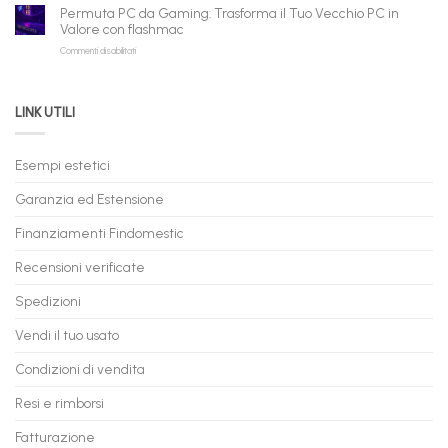
Gaming
Nuovi
Permuta PC da Gaming: Trasforma il Tuo Vecchio PC in
a
e
Valore con flashmac
Rate
Ricondizionati,
su
Commenti disabilitati
Online:
Spedizione
Permuta
come
Immediata
PC
acquistare
da
il
LINK UTILI
Gaming:
tuo
Trasforma
prossimo
il
PC
Tuo
in
Esempi estetici
Vecchio
comode
PC
rate,
Garanzia ed Estensione
in
anche
Valore
fino
con
Finanziamenti Findomestic
a
flashmac
60
mesi
Recensioni verificate
Spedizioni
Vendi il tuo usato
Condizioni di vendita
Resi e rimborsi
Fatturazione