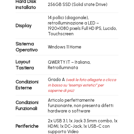
Hard Disk
256GB SSD (Solid state Drive)
installato
14 pollici (diagonale),
retroilluminazione a LED –
Display
1920×1080 pixels Full HD IPS, Lucido,
Touchscreen
Sistema
Windows 11 Home
Operativo
Layout
QWERTY IT – Italiana,
Tastiera
Retroilluminata
Grado A
(vedi le foto allegate o clicca
Condizioni
in basso su “esempi estetici” per
Esterne
saperne di più)
Articolo perfettamente
Condizioni
funzionante, non presenta difetti
Funzionali
hardware o software
2x USB 3.1, 1x Jack 3.5mm combo, 1x
Periferiche
HDMI, 1x DC-Jack, 1x USB-C con
supporto Video