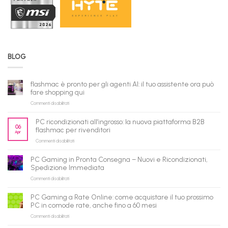
BLOG
flashmac è pronto per gli agenti AI: il tuo assistente ora può
fare shopping qui
su
Commenti disabilitati
flashmac
è
PC ricondizionati all’ingrosso: la nuova piattaforma B2B
pronto
06
flashmac per rivenditori
Apr
per
su
Commenti disabilitati
gli
PC
agenti
ricondizionati
AI:
PC Gaming in Pronta Consegna – Nuovi e Ricondizionati,
all’ingrosso:
il
Spedizione Immediata
la
tuo
su
Commenti disabilitati
nuova
assistente
PC
piattaforma
ora
Gaming
B2B
può
PC Gaming a Rate Online: come acquistare il tuo prossimo
in
flashmac
fare
PC in comode rate, anche fino a 60 mesi
Pronta
per
shopping
su
Commenti disabilitati
Consegna
rivenditori
qui
PC
–