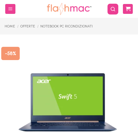
Salta
ai
contenuti
HOME
/
OFFERTE
/
NOTEBOOK PC RICONDIZIONATI
-58%