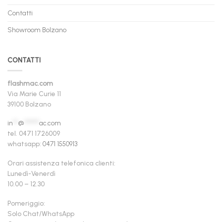
Contatti
Showroom Bolzano
CONTATTI
flashmac.com
Via Marie Curie 11
39100 Bolzano
in
**
@
******
ac.com
tel. 0471 1726009
whatsapp:
0471 1550913
Orari assistenza telefonica clienti:
Lunedì-Venerdì
10.00 – 12.30
Pomeriggio:
Solo Chat/WhatsApp