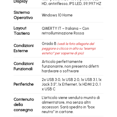
Display
HD, antiriflesso, IPS LED, 59,997 HZ
Sistema
Windows 10 Home
Operativo
Layout
QWERTY IT – Italiana – Con
Tastiera
retroilluminazione Rossa
Grado B
(vedi le foto allegate del
Condizioni
peggiore o clicca in alto su “esempi
Esterne
estetici” per saperne di più)
Articolo perfettamente
Condizioni
funzionante, non presenta difetti
Funzionali
hardware o software
2x USB 3.0, 1x USB 2.0, 1x USB 3.1, 1x
Periferiche
Jack 3.5″, 1x Ethernet, 1x HDMI 2.0, 1
x USB C
L’articolo viene venduto munito di
Contenuto
alimentatore, ma senza altri
della
accessori. Sarà spedito in “box
consegna
neutro” in cartone.