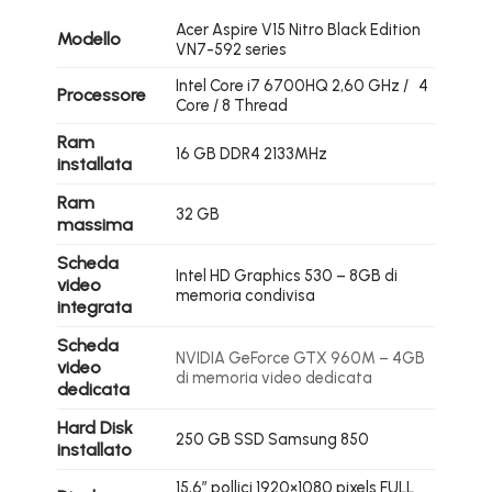
Acer Aspire V15 Nitro Black Edition
Modello
VN7-592 series
Intel Core i7 6700HQ 2,60 GHz / 4
Processore
Core / 8 Thread
Ram
16 GB DDR4 2133MHz
installata
Ram
32 GB
massima
Scheda
Intel HD Graphics 530 – 8GB di
video
memoria condivisa
integrata
Scheda
NVIDIA GeForce GTX 960M – 4GB
video
di memoria video dedicata
dedicata
Hard Disk
250 GB SSD Samsung 850
installato
15,6″ pollici 1920×1080 pixels FULL