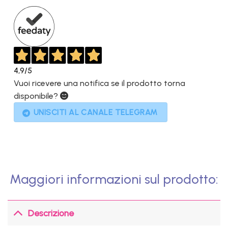
1.999,00€.
349,00€.
4,9
/5
Vuoi ricevere una notifica se il prodotto torna
disponibile?
UNISCITI AL CANALE TELEGRAM
Maggiori informazioni sul prodotto:
Descrizione