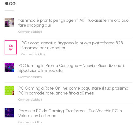
BLOG
flashmac è pronto per gli agenti AI: il tuo assistente ora può
fare shopping qui
su
Commenti disabilitati
flashmac
è
PC ricondizionati all’ingrosso: la nuova piattaforma B2B
pronto
06
flashmac per rivenditori
Apr
per
su
Commenti disabilitati
gli
PC
agenti
ricondizionati
AI:
PC Gaming in Pronta Consegna – Nuovi e Ricondizionati,
all’ingrosso:
il
Spedizione Immediata
la
tuo
su
Commenti disabilitati
nuova
assistente
PC
piattaforma
ora
Gaming
B2B
può
PC Gaming a Rate Online: come acquistare il tuo prossimo
in
flashmac
fare
PC in comode rate, anche fino a 60 mesi
Pronta
per
shopping
su
Commenti disabilitati
Consegna
rivenditori
qui
PC
–
Gaming
Nuovi
Permuta PC da Gaming: Trasforma il Tuo Vecchio PC in
a
e
Valore con flashmac
Rate
Ricondizionati,
su
Commenti disabilitati
Online:
Spedizione
Permuta
come
Immediata
PC
acquistare
da
il