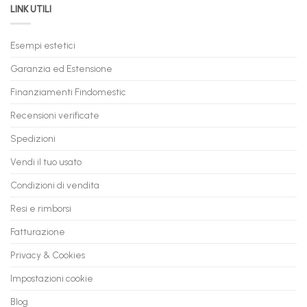
LINK UTILI
Gaming:
tuo
Trasforma
prossimo
il
PC
Tuo
in
Esempi estetici
Vecchio
comode
PC
rate,
Garanzia ed Estensione
in
anche
Valore
fino
con
Finanziamenti Findomestic
a
flashmac
60
mesi
Recensioni verificate
Spedizioni
Vendi il tuo usato
Condizioni di vendita
Resi e rimborsi
Fatturazione
Privacy & Cookies
Impostazioni cookie
Blog