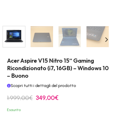
Acer Aspire V15 Nitro 15″ Gaming
Ricondizionato (i7, 16GB) – Windows 10
– Buono
Scopri tutti i dettagli del prodotto
Il
Il
1.999,00
€
349,00
€
prezzo
prezzo
originale
attuale
Esaurito
era:
è: