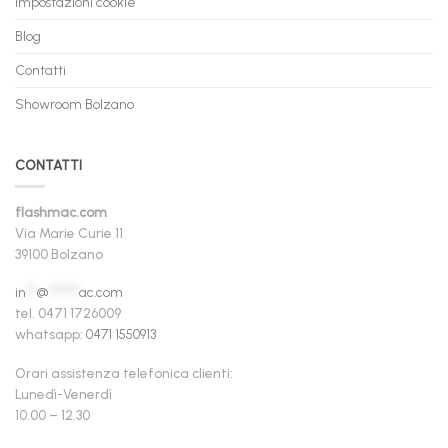
Impostazioni cookie
Blog
Contatti
Showroom Bolzano
CONTATTI
flashmac.com
Via Marie Curie 11
39100 Bolzano
in
**
@
******
ac.com
tel. 0471 1726009
whatsapp:
0471 1550913
Orari assistenza telefonica clienti:
Lunedì-Venerdì
10.00 – 12.30