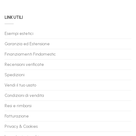
Permuta
come
Immediata
PC
acquistare
da
il
LINK UTILI
Gaming:
tuo
Trasforma
prossimo
il
PC
Tuo
in
Esempi estetici
Vecchio
comode
PC
rate,
Garanzia ed Estensione
in
anche
Valore
fino
con
Finanziamenti Findomestic
a
flashmac
60
mesi
Recensioni verificate
Spedizioni
Vendi il tuo usato
Condizioni di vendita
Resi e rimborsi
Fatturazione
Privacy & Cookies