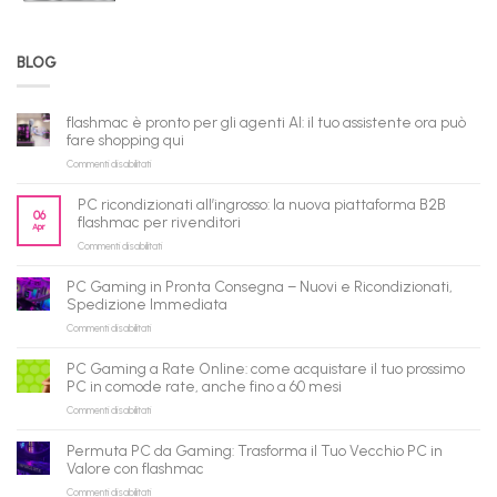
BLOG
flashmac è pronto per gli agenti AI: il tuo assistente ora può
fare shopping qui
su
Commenti disabilitati
flashmac
è
PC ricondizionati all’ingrosso: la nuova piattaforma B2B
pronto
06
flashmac per rivenditori
Apr
per
su
Commenti disabilitati
gli
PC
agenti
ricondizionati
AI:
PC Gaming in Pronta Consegna – Nuovi e Ricondizionati,
all’ingrosso:
il
Spedizione Immediata
la
tuo
su
Commenti disabilitati
nuova
assistente
PC
piattaforma
ora
Gaming
B2B
può
PC Gaming a Rate Online: come acquistare il tuo prossimo
in
flashmac
fare
PC in comode rate, anche fino a 60 mesi
Pronta
per
shopping
su
Commenti disabilitati
Consegna
rivenditori
qui
PC
–
Gaming
Nuovi
Permuta PC da Gaming: Trasforma il Tuo Vecchio PC in
a
e
Valore con flashmac
Rate
Ricondizionati,
su
Commenti disabilitati
Online:
Spedizione