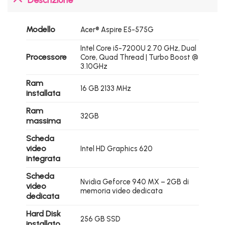
Modello
Acer® Aspire E5-575G
Intel Core i5-7200U 2.70 GHz, Dual
Processore
Core, Quad Thread | Turbo Boost @
3.10GHz
Ram
16 GB 2133 MHz
installata
Ram
32GB
massima
Scheda
video
Intel HD Graphics 620
integrata
Scheda
Nvidia Geforce 940 MX – 2GB di
video
memoria video dedicata
dedicata
Hard Disk
256 GB SSD
installato