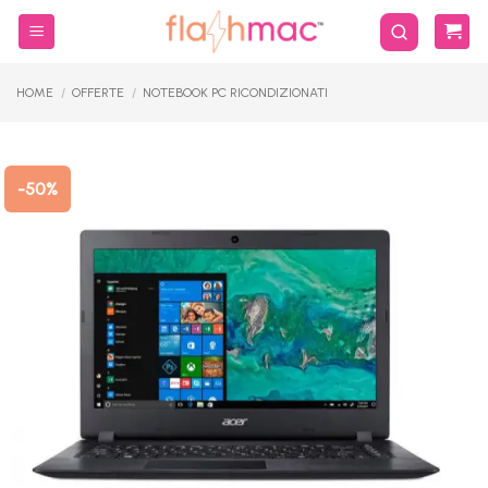
Salta
ai
contenuti
HOME
/
OFFERTE
/
NOTEBOOK PC RICONDIZIONATI
-50%