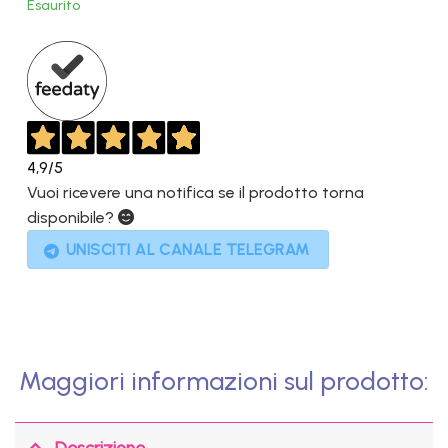
Esaurito
era:
è:
599,00€.
299,00€.
4,9
/5
Vuoi ricevere una notifica se il prodotto torna
disponibile?
UNISCITI AL CANALE TELEGRAM
Maggiori informazioni sul prodotto:
Descrizione