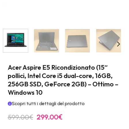
Acer Aspire E5 Ricondizionato (15″
pollici, Intel Core i5 dual-core, 16GB,
256GB SSD, GeForce 2GB) – Ottimo –
Windows 10
Scopri tutti i dettagli del prodotto
Il
Il
599,00
€
299,00
€
prezzo
prezzo
originale
attuale