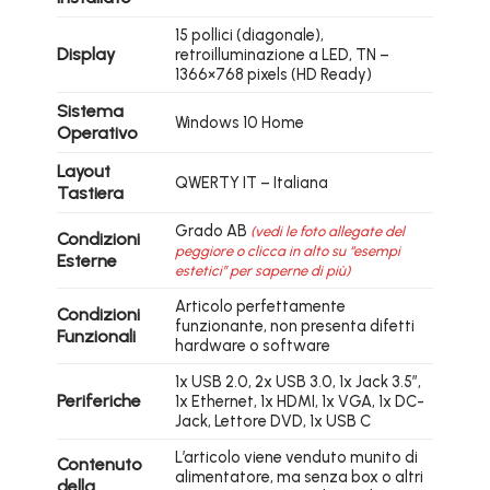
15 pollici (diagonale),
Display
retroilluminazione a LED, TN –
1366×768 pixels (HD Ready)
Sistema
Windows 10 Home
Operativo
Layout
QWERTY IT – Italiana
Tastiera
Grado AB
(vedi le foto allegate del
Condizioni
peggiore o clicca in alto su “esempi
Esterne
estetici” per saperne di più)
Articolo perfettamente
Condizioni
funzionante, non presenta difetti
Funzionali
hardware o software
1x USB 2.0, 2x USB 3.0, 1x Jack 3.5″,
Periferiche
1x Ethernet, 1x HDMI, 1x VGA, 1x DC-
Jack, Lettore DVD, 1x USB C
L’articolo viene venduto munito di
Contenuto
alimentatore, ma senza box o altri
della