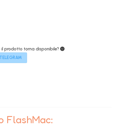
319,00€.
e il prodotto torna disponibile?
 TELEGRAM
to FlashMac: