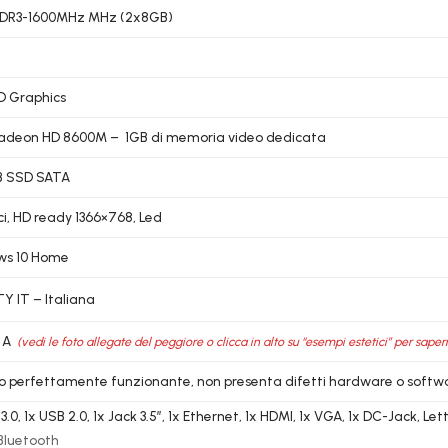
DDR3-1600MHz MHz (2x8GB)
HD Graphics
adeon HD 8600M – 1GB di memoria video dedicata
B SSD SATA
ici, HD ready 1366×768, Led
ws 10 Home
 IT – Italiana
 A
(vedi le foto allegate del peggiore o clicca in alto su “esempi estetici” per saper
lo perfettamente funzionante, non presenta difetti hardware o softw
3.0, 1x USB 2.0, 1x Jack 3.5″, 1x Ethernet, 1x HDMI, 1x VGA, 1x DC-Jack, L
 Bluetooth