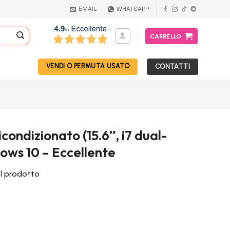
EMAIL
WHATSAPP
CARRELLO
VENDI O PERMUTA USATO
CONTATTI
icondizionato (15.6″, i7 dual-
ows 10 – Eccellente
el prodotto
prezzo
attuale
: