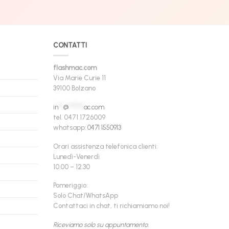
CONTATTI
flashmac.com
Via Marie Curie 11
39100 Bolzano
in
**
@
******
ac.com
tel. 0471 1726009
whatsapp:
0471 1550913
Orari assistenza telefonica clienti:
Lunedì-Venerdì
10.00 – 12.30
Pomeriggio:
Solo Chat/WhatsApp
Contattaci in chat, ti richiamiamo noi!
Riceviamo solo su appuntamento.