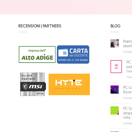
RECENSIONI | PARTNERS
BLOG
flash
assis
Commenti
PC 
06
pia
Apr
riv
Comme
PC G
Rico
Commenti
PC G
acqui
rate,
Commenti