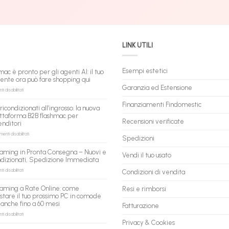
LINK UTILI
Esempi estetici
mac è pronto per gli agenti AI: il tuo
tente ora può fare shopping qui
Garanzia ed Estensione
su
 disabilitati
flashmac
è
Finanziamenti Findomestic
ricondizionati all’ingrosso: la nuova
pronto
ttaforma B2B flashmac per
per
Recensioni verificate
enditori
gli
agenti
su
nti disabilitati
Spedizioni
AI:
PC
il
ricondizionati
aming in Pronta Consegna – Nuovi e
tuo
Vendi il tuo usato
all’ingrosso:
ndizionati, Spedizione Immediata
assistente
la
ora
nuova
su
 disabilitati
Condizioni di vendita
può
piattaforma
PC
fare
B2B
Gaming
aming a Rate Online: come
Resi e rimborsi
shopping
flashmac
in
stare il tuo prossimo PC in comode
qui
per
Pronta
 anche fino a 60 mesi
rivenditori
Fatturazione
Consegna
–
su
 disabilitati
Nuovi
PC
Privacy & Cookies
e
Gaming