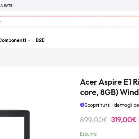
 A RATE
Componenti
B2B
Acer Aspire E1 R
core, 8GB) Wind
Scopri tutti i dettagli d
Il
Il
899,00
€
319,00
€
prezzo
originale
Esaurito
era:
è