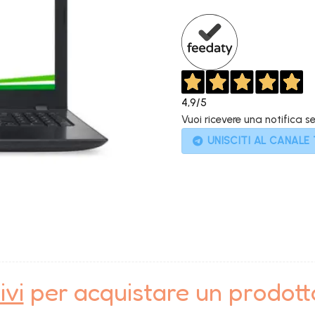
899,00€.
4,9
/5
Vuoi ricevere una notifica s
UNISCITI AL CANALE
ivi
per acquistare un prodot