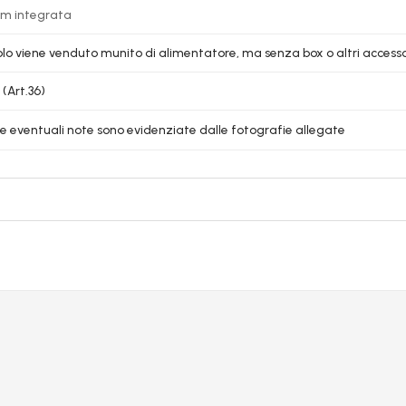
m integrata
colo viene venduto munito di alimentatore, ma senza box o altri accessor
 (Art.36)
le eventuali note sono evidenziate dalle fotografie allegate