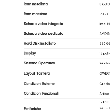
Ram installata
8 GB 
Ram massima
16 GB
Scheda video integrata
Intel 
Scheda video dedicata
AMD R
Hard Disk installato
256 G
Display
15 poll
Sistema Operativo
Windo
Layout Tastiera
QWERTY
Condizioni Esterne
Grado
Condizioni Funzionali
Artico
1x USB 
WiFi +
Periferiche