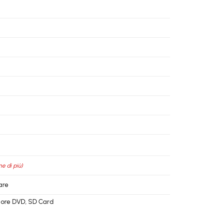
ne di più)
are
ettore DVD, SD Card