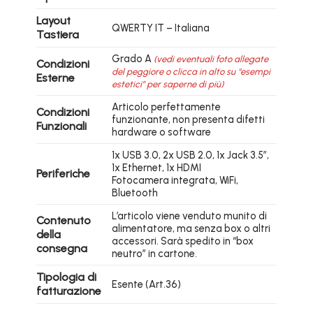
Layout
QWERTY IT – Italiana
Tastiera
Grado A
(vedi eventuali foto allegate
Condizioni
del peggiore o clicca in alto su “esempi
Esterne
estetici” per saperne di più)
Articolo perfettamente
Condizioni
funzionante, non presenta difetti
Funzionali
hardware o software
1x USB 3.0, 2x USB 2.0, 1x Jack 3.5″,
1x Ethernet, 1x HDMI
Periferiche
Fotocamera integrata, WiFi,
Bluetooth
L’articolo viene venduto munito di
Contenuto
alimentatore, ma senza box o altri
della
accessori. Sarà spedito in “box
consegna
neutro” in cartone.
Tipologia di
Esente (Art.36)
fatturazione