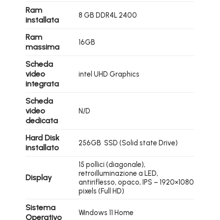
Ram
8 GB DDR4L 2400
installata
Ram
16GB
massima
Scheda
video
intel UHD Graphics
integrata
Scheda
video
N/D
dedicata
Hard Disk
256GB SSD (Solid state Drive)
installato
15 pollici (diagonale),
retroilluminazione a LED,
Display
antiriflesso, opaco, IPS – 1920×1080
pixels (Full HD)
Sistema
Windows 11 Home
Operativo