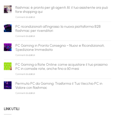
flashmac è pronto per gli agenti AI: il tuo assistente ora può
fare shopping qui
su
Commenti disabilitati
flashmac
è
PC ricondizionati all’ingrosso: la nuova piattaforma B2B
pronto
flashmac per rivenditori
per
su
Commenti disabilitati
gli
PC
agenti
ricondizionati
AI:
PC Gaming in Pronta Consegna – Nuovi e Ricondizionati,
all’ingrosso:
il
Spedizione Immediata
la
tuo
su
Commenti disabilitati
nuova
assistente
PC
piattaforma
ora
Gaming
B2B
può
PC Gaming a Rate Online: come acquistare il tuo prossimo
in
flashmac
fare
PC in comode rate, anche fino a 60 mesi
Pronta
per
shopping
su
Commenti disabilitati
Consegna
rivenditori
qui
PC
–
Gaming
Nuovi
Permuta PC da Gaming: Trasforma il Tuo Vecchio PC in
a
e
Valore con flashmac
Rate
Ricondizionati,
su
Commenti disabilitati
Online:
Spedizione
Permuta
come
Immediata
PC
acquistare
da
il
LINK UTILI
Gaming:
tuo
Trasforma
prossimo