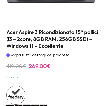
Acer Aspire 3 Ricondizionato 15″ pollici
(i3 – 2core, 8GB RAM, 256GB SSD) –
Windows 11 – Eccellente
Scopri tutti i dettagli del prodotto
Il
Il
419,00
€
269,00
€
prezzo
prezzo
originale
attuale
Esaurito
era:
è:
419,00€.
269,00€.