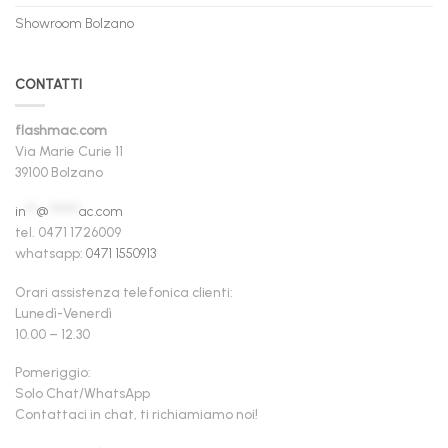
Showroom Bolzano
CONTATTI
flashmac.com
Via Marie Curie 11
39100 Bolzano
in
**
@
******
ac.com
tel. 0471 1726009
whatsapp:
0471 1550913
Orari assistenza telefonica clienti:
Lunedì-Venerdì
10.00 – 12.30
Pomeriggio:
Solo Chat/WhatsApp
Contattaci in chat, ti richiamiamo noi!