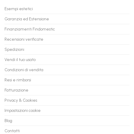
il
PC
Tuo
in
Esempi estetici
Vecchio
comode
PC
rate,
Garanzia ed Estensione
in
anche
Valore
fino
con
Finanziamenti Findomestic
a
flashmac
60
mesi
Recensioni verificate
Spedizioni
Vendi il tuo usato
Condizioni di vendita
Resi e rimborsi
Fatturazione
Privacy & Cookies
Impostazioni cookie
Blog
Contatti