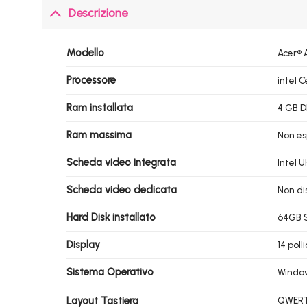
Descrizione
Modello
Acer® 
Processore
intel 
Ram installata
4 GB 
Ram massima
Non es
Scheda video integrata
Intel 
Scheda video dedicata
Non di
Hard Disk installato
64GB S
Display
14 pol
Sistema Operativo
Window
Layout Tastiera
QWERTY