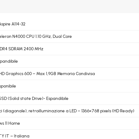
Aspire A114-32
Celeron N4000 CPU 1.10 GHz, Dual Core
DDR4 SDRAM 2400 MHz
pandibile
UHD Graphics 600 – Max 1,9GB Memoria Condivisa
sponibile
SD (Solid state Drive)- Espandibile
lici (diagonale), retroilluminazione a LED – 1366×768 pixels (HD Ready)
s 11 Home
 IT – Italiana