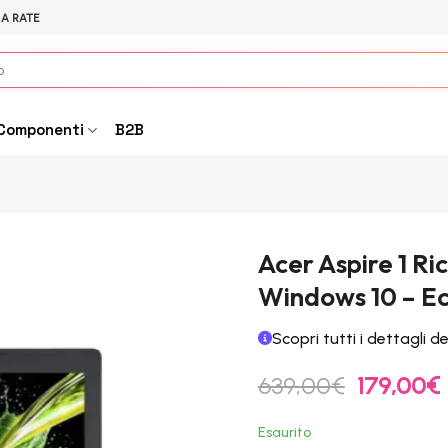
 A RATE
Componenti
B2B
Acer Aspire 1 Ri
Windows 10 – Ec
Scopri tutti i dettagli d
Il
I
639,00
€
179,00
€
prezzo
originale
Esaurito
era:
è