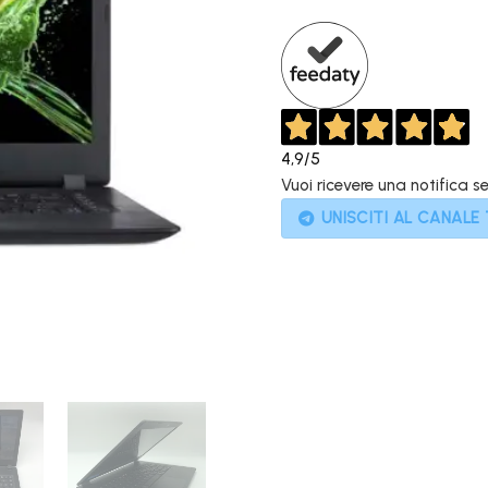
639,00€.
4,9
/5
Vuoi ricevere una notifica s
UNISCITI AL CANALE