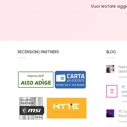
Vuoi restare aggi
RECENSIONI | PARTNERS
BLOG
flash
assis
Commenti
PC 
06
pia
Apr
riv
Comme
PC G
Rico
Commenti