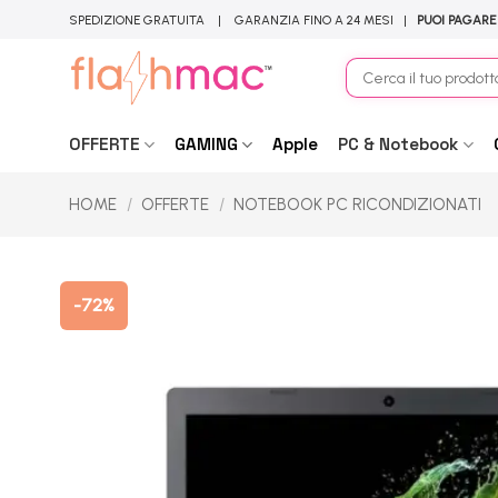
Salta
SPEDIZIONE GRATUITA | GARANZIA FINO A 24 MESI |
PUOI PAGARE
ai
contenuti
Cerca:
OFFERTE
GAMING
Apple
PC & Notebook
HOME
/
OFFERTE
/
NOTEBOOK PC RICONDIZIONATI
-72%