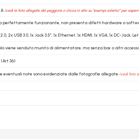
 A
(vedi le foto allegate del peggiore o clicca in alto su “esempi estetici” per sapern
lo perfettamente funzionante, non presenta difetti hardware o softw
2.0, 2x USB 3.0, 1x Jack 3.5″, 1x Ethernet, 1x HDMI, 1x VGA, 1x DC-Jack, L
colo viene venduto munito di alimentatore, ma senza box o altri accessor
 (Art.36)
le eventuali note sono evidenziate dalle fotografie allegate
(vedi foto a