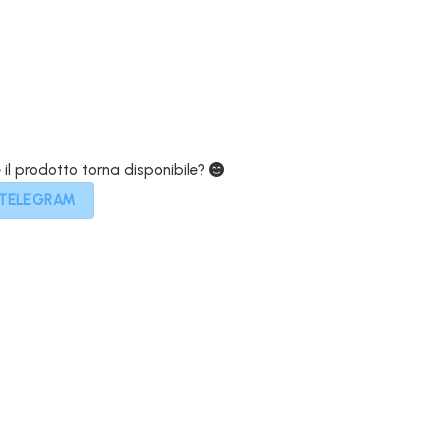
179,00€.
e il prodotto torna disponibile?
 TELEGRAM