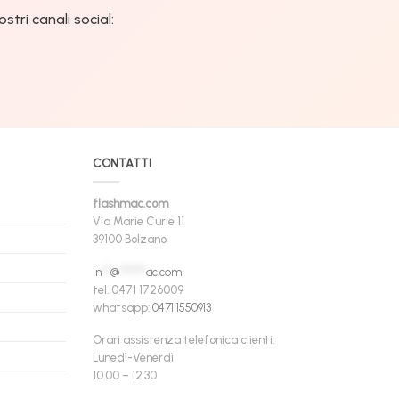
tri canali social:
CONTATTI
flashmac.com
Via Marie Curie 11
39100 Bolzano
in
**
@
******
ac.com
tel. 0471 1726009
whatsapp:
0471 1550913
Orari assistenza telefonica clienti:
Lunedì-Venerdì
10.00 – 12.30