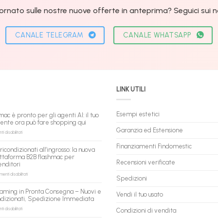
ornato sulle nostre nuove offerte in anteprima? Seguici sui nos
CANALE TELEGRAM
CANALE WHATSAPP
LINK UTILI
Esempi estetici
mac è pronto per gli agenti AI: il tuo
tente ora può fare shopping qui
Garanzia ed Estensione
su
 disabilitati
flashmac
è
Finanziamenti Findomestic
ricondizionati all’ingrosso: la nuova
pronto
ttaforma B2B flashmac per
per
Recensioni verificate
enditori
gli
agenti
su
nti disabilitati
Spedizioni
AI:
PC
il
ricondizionati
aming in Pronta Consegna – Nuovi e
tuo
Vendi il tuo usato
all’ingrosso:
ndizionati, Spedizione Immediata
assistente
la
ora
nuova
su
 disabilitati
Condizioni di vendita
può
piattaforma
PC