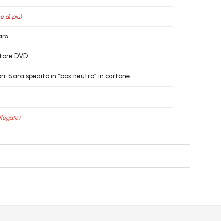
e di più)
are
ettore DVD
i. Sarà spedito in “box neutro” in cartone.
llegate)